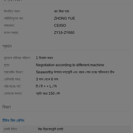
উৎপত্তি স্থল:
ঝাং জিয়া গ্যাং
পরিচিতিমুলক নাম:
ZHONG YUE
সাক্ষ্যদান:
CE/ISO
মডেল নম্বার:
ZY16-ZY660
প্রদান
ন্যূনতম চাহিদার পরিমাণ:
1 বিন্যাস করুন
মূল্য:
Negotiation according to different machine
প্যাকেজিং বিবরণ:
Seaworthy উপাদান বস্তাবন্দী এবং ধারক লোড হচ্ছে সঠিকভাবে ঠিক
ডেলিভারি সময়:
3 মাস থেকে 6 মাস
পরিশোধের শর্ত:
টি / টি + + L / সি
যোগানের ক্ষমতা:
প্রতি বছর 150 সেট
বিবরণ
টিউব মিল মেশিন
ঢালাই টাইপ:
উচ্চ ফ্রিকোয়েন্সি ঢালাই