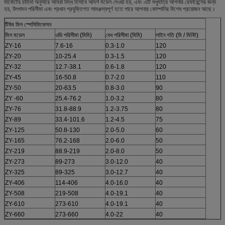
মার্কেটের চাহিদা অনুসারে আমরা বিদ্ধ হিসাবে আদর্শ মডেল দেওয়া হয়, এবং এটি শুধুমাত্র আপনার রেফারেন্সের জন্য
হয়, উৎপাদন পরিসীমা এবং প্রধান প্রযুক্তিগত সামঞ্জস্যপূর্ণ হতে পারে আপনার কোম্পানির বিশেষ প্রয়োজন আছে।
টিউব মিল স্পেসিফিকেসন
মিল মডেল
ওডি পরিসীমা (মিমি)
বেধ পরিসীমা (মিমি)
লাইন গতি (মি / মিনিট)
ZY-16
7.6-16
0.3-1.0
120
ZY-20
10-25.4
0.3-1.5
120
ZY-32
12.7-38.1
0.6-1.8
120
ZY-45
16-50.8
0.7-2.0
110
ZY-50
20-63.5
0.8-3.0
90
ZY -60
25.4-76.2
1.0-3.2
80
ZY-76
31.8-88.9
1.2-3.75
80
ZY-89
33.4-101.6
1.2-4.5
75
ZY-125
50.8-130
2.0-5.0
60
ZY-165
76.2-168
2.0-6.0
50
ZY-219
88.9-219
2.0-8.0
50
ZY-273
89-273
3.0-12.0
40
ZY-325
89-325
3.0-12.7
40
ZY-406
114-406
4.0-16.0
40
ZY-508
219-508
4.0-19.1
40
ZY-610
273-610
4.0-19.1
40
ZY-660
273-660
4.0-22
40