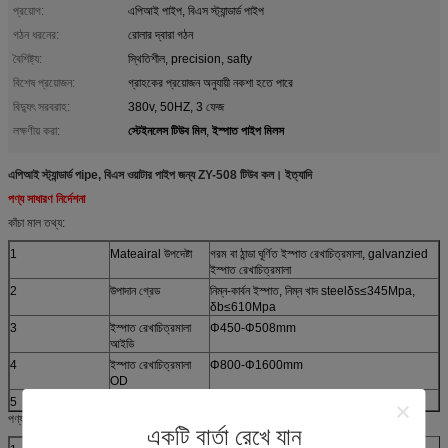
প্রয়োগ:
এপিআই পাইপ, বিএস স্ট্যান্ডার্ড পাইপ
গঠন ধরনের:
রোলার দ্বারা গঠন
বৈশিষ্ট্য:
স্থিতিশীল, precision, safty
বিশেষ প্রয়োজন:
গ্রাহকের প্রয়োজন অনুযায়ী নকশা হতে পারে
বিদ্যুৎ সরবরাহ:
380v, 50HZ, 3 ফেজ
স্টেইনলেস টিউব মিল
ইস্পাত পাইপ মিলস
লক্ষণীয় করা:
,
এপিআই স্ট্যান্ডার্ড পipe, বিএস ওয়াটার পাইপ জন্য ZY-508 টিউব কল।
ইত্যাদি
পণ্য সাধারণ নির্দেশনা
কাঁচা মাল তথ্য:
1
Mateairal উপদেষ্টা
গরম বা ঠান্ডা ঘূর্ণিত ইস্পাত রেখাচিত্রমালা, galvanzied
ইস্পাত রেখাচিত্রমালা
2
উপাদান গ্রেড
নিম্ন-কার্বন ইস্পাত, নিম্ন খাদ steelδs≤345Mpa,
δb≤610Mpa
3
ইস্পাত রেখাচিত্রমালা
Φ450-Φ508mm
আইডি
4
ইস্পাত রেখাচিত্রমালা
Φ800-Φ1600mm
OD
5
কয়েল ওজন
25000kg
পণ্য তথ্য শেষ করুন:
একটি বার্তা রেখে যান