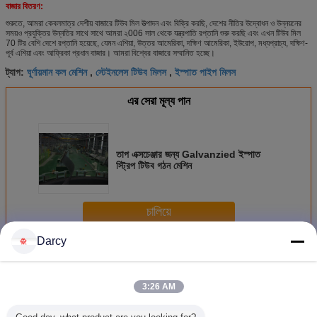
বাজার বিতরণ:
শুরুতে, আমরা কেবলমাত্র দেশীয় বাজারে টিউব মিল উত্পাদন এবং বিক্রি করছি, দেশের নীতির উদ্বোধন ও উন্নয়নের
সময়ও প্রযুক্তির উন্নতির সাথে সাথে আমরা ২006 সাল থেকে যন্ত্রপাতি রপ্তানি শুরু করছি এবং এখন টিউব মিল
70 টির বেশি দেশে রপ্তানি হয়েছে, যেমন এশিয়া, উত্তর আমেরিকা, দক্ষিণ আমেরিকা, ইউরোপ, মধ্যপ্রাচ্য, দক্ষিণ-
পূর্ব এশিয়া এবং আফ্রিকা প্রধান বাজার। আমরা বিশ্বের বাজারে সম্মানিত হচ্ছে।
ঘূর্ণায়মান কল মেশিন
স্টেইনলেস টিউব মিলস
ইস্পাত পাইপ মিলস
ট্যাগ:
,
,
এর সেরা মূল্য পান
তাপ এক্সচেঞ্জার জন্য Galvanzied ইস্পাত
স্ট্রিপ টিউব গঠন মেশিন
চালিয়ে
Darcy
টিউব মিল মেশিন
অধিক
3:26 AM