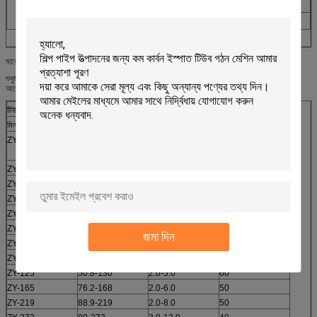
বেধ
4.0-19.1mm
Maximum.weight
≤30000KGS
মার্কেটের চাহিদা অনুসারে আমরা blew হিসাবে আদর্শ মডেল দেওয়া হয়, এবং এই আপনার রেফারেন্সের জন্য হয়
শুধুমাত্র, উৎপাদন পরিসীমা এবং প্রধান প্রযুক্তিগত সামঞ্জস্যপূর্ণ হতে পারে আপনার কোম্পানির বিশেষ প্রয়োজন
আছে।
টিউব গঠন মেশিন স্পেসিফিকেসন
মিল মডেল
ওডি পরিসীমা (মিমি)
বেধ পরিসীমা (মিমি)
লাইন গতি (মি / মিনিট)
ZY-16
0.3-1.0
120
7.6-16
ZY-20
10-25.4
0.3-1.5
120
ZY-32
12.7-38.1
0.6-1.8
120
ZY-45
16-50.8
0.7-2.0
110
ZY-50
20-63.5
0.8-3.0
90
ZY -60
25.4-76.2
1.0-3.2
80
জমা দিন
ZY-76
31.8-88.9
1.2-3.75
80
ZY-89
33.4-101.6
1.2-4.5
75
ZY-125
50.8-130
2.0-5.0
60
ZY-165
76.2-168
2.0-6.0
50
ZY-219
88.9-219
2.0-8.0
50