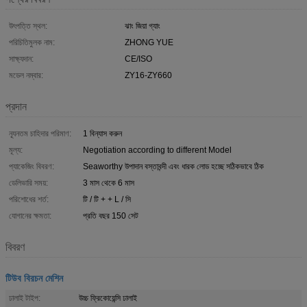
উৎপত্তি স্থল:
ঝাং জিয়া গ্যাং
পরিচিতিমুলক নাম:
ZHONG YUE
সাক্ষ্যদান:
CE/ISO
মডেল নম্বার:
ZY16-ZY660
প্রদান
ন্যূনতম চাহিদার পরিমাণ:
1 বিন্যাস করুন
মূল্য:
Negotiation according to different Model
প্যাকেজিং বিবরণ:
Seaworthy উপাদান বস্তাবন্দী এবং ধারক লোড হচ্ছে সঠিকভাবে ঠিক
ডেলিভারি সময়:
3 মাস থেকে 6 মাস
পরিশোধের শর্ত:
টি / টি + + L / সি
যোগানের ক্ষমতা:
প্রতি বছর 150 সেট
বিবরণ
টিউব বিরচন মেশিন
ঢালাই টাইপ:
উচ্চ ফ্রিকোয়েন্সি ঢালাই