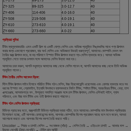
ZY-273
89-273
3.0-12.0
40
ZY-325
89-325
3.0-12.7
40
ZY-406
114-406
4.0-16.0
40
ZY-508
219-508
4.0-19.1
40
ZY-610
273-610
4.0-19.1
40
ZY-660
273-660
4.0-22
40
প্রক্রিয়া সুবিধা
টিউব ম্যানুফ্যাকচারিং এমন একটি শিল্প যা একটি যোগ্য মেশিন এবং অভিজ্ঞ প্রযুক্তি লিঙ্কগুলির সাথে পণ্য উত্পাদন
করার জন্য একযোগে প্রয়োজন, যার অর্থ মেশিন এবং অভিজ্ঞতা উভয়ই গুরুত্বপূর্ণ, আমাদের কোম্পানি কেবল নল
তৈরির যন্ত্র উত্পাদন করে, যা বড় পরিমাণে ইস্পাত টিউব উত্পাদন করতে স্ব-মেশিন ব্যবহার করে। আমরা অভিজ্ঞ
প্রযুক্তি পেতে তাদের চলমান সঙ্গে আমাদের মেশিন উন্নত করা হয়।
আমাদের চয়ন করুন, আপনি শুধুমাত্র আমাদের কাছ থেকে মেশিন পাবেন না, আপনি আমাদের কাছ থেকে তিনি অভিজ্ঞ
প্রযুক্তি পাবেন।
টিউব তৈরীর মেশিন আবেদন ব্রিফ:
স্টিল টিউব উত্পাদন লাইন হিসাবে পরিচিত টিউব গঠন মেশিন, উচ্চ ফ্রিকোয়েন্সি ওয়েলেডার এবং রোলার ব্যবহার করে সব
ধরনের ইস্পাত নল, প্রোফাইল, ইত্যাদি উৎপাদনে ব্যাপকভাবে নির্মাণ টিউব, স্পষ্টতা টিউব, স্বয়ংক্রিয় টিউব, বেড়া, তাপ
এক্সচেঞ্জার, আসবাবপত্র নল , উপযুক্ত সমাপ্তি সরঞ্জাম সঙ্গে চাপ টিউব উত্পাদন, মেশিন এপিআই পাইপ, গ্যাস
পরিবহন, এবং উচ্চ মান টিউব এবং তাই উত্পাদন করতে পারবেন।
টিউব গঠন মেশিন উত্পাদন প্রক্রিয়া:
বিভিন্ন গ্রাহকের মতে, যন্ত্রপাতিটি বিভিন্ন প্রক্রিয়া দ্বারা গঠিত, তবে আমাদের কোম্পানির মান উৎপাদন প্রক্রিয়ার
বিস্ফোরণ হচ্ছে, এটি আপনার রেফারেন্সের জন্য, আপনার কোম্পানির বিশেষ প্রয়োজন আছে বলে মনে করেন, আমরা
আলোচনা করতে এবং আপনার বিশেষ নকশা তৈরি করতে পারি।
Uncoiler → শিয়ার ও ঢালাই মেশিন → সংযোজক (খাঁচা) → মেশিন তৈরি → এইচএফ ঢালাই → আকার মাপ →
উড়ন্ত দেখেছি (ঠান্ডা দেখেছি) → টেবিল রান আউট