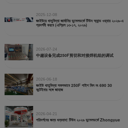
2025-12-08
জংইউয়ে ধাতুবিদ্যা জার্মানির ডুসেলডর্ফে টিউব অ্যান্ড ওয়্যার ২০২৬-এ
প্রদর্শনী করবে (এপ্রিল ১৩-১৭, ২০২৬)
2026-07-24
中越设备完成250F剪切和对接焊机组的调试
2026-06-18
জংইউ ধাতুবিদ্যা সফলভাবে 250F পাইপ মিল নং 690 30
কন্টেইনার সঙ্গে জাহাজ
2026-04-21
পরিদর্শনের জন্য ধন্যবাদ! টিউব ২০২৬ ডুসেলডর্ফে Zhongyue