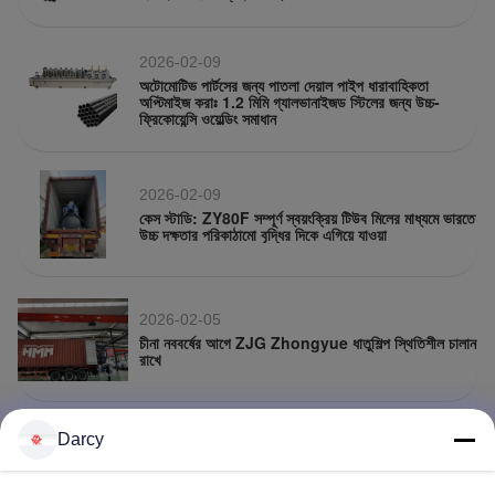
2026-02-09
অটোমোটিভ পার্টসের জন্য পাতলা দেয়াল পাইপ ধারাবাহিকতা
অপ্টিমাইজ করাঃ 1.2 মিমি গ্যালভানাইজড স্টিলের জন্য উচ্চ-
ফ্রিকোয়েন্সি ওয়েল্ডিং সমাধান
2026-02-09
কেস স্টাডি: ZY80F সম্পূর্ণ স্বয়ংক্রিয় টিউব মিলের মাধ্যমে ভারতে
উচ্চ দক্ষতার পরিকাঠামো বৃদ্ধির দিকে এগিয়ে যাওয়া
2026-02-05
চীনা নববর্ষের আগে ZJG Zhongyue ধাতুশিল্প স্থিতিশীল চালান
রাখে
Darcy
2026-01-31
চেংইউ ধাতুবিদ্যার জাহাজের শীতল সিজ নং ৭০৫ কর্মশালা থেকে