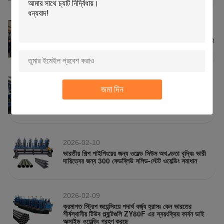
2026-02-11
ভারতে মেগা অবকাঠামোর চাহিদা পূরণ: জেডওয়াই২৫০এফ ভারী-ডুয়ি
স্কয়ার টিউবগুলির জন্য বার্ষিক ১৫০,০০০ টন ক্ষমতা সরবরাহ করে
2026-02-11
জমা দিন
ZY250F সম্পূর্ণ স্বয়ংক্রিয় টিউব মিলের সাথে একটি ভারী-ডুবি
ভবিষ্যতের প্রকৌশল
2026-02-10
ভারতীয় শিল্প পাইপিংয়ের জন্য ওয়েল্ড সিউম অখণ্ডতা বৃদ্ধিঃ ভারী
দায়িত্বের জন্য 300 কেডব্লিউ সলিড-স্টেট ওয়েল্ডিং সমাধান
2026-02-09
ক্রমাগত স্ট্রিপ জয়েন্সিংয়ে পদার্থ বর্জ্য হ্রাসঃ কেন ভারতের
শীর্ষস্থানীয় টিউব প্ল্যান্টগুলি ZY80F এর স্বয়ংক্রিয় কার্বন ডাই
অক্সাইড ওয়েল্ডিং গ্রহণ করছে