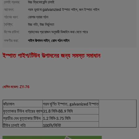
ঢালাই প্রকার:
উচ্চ ফ্রিকোয়েন্সি ঢালাই
আবেদন:
গরম ডুবানো galvanzied ইস্পাত পাইপ, জল ইস্পাত পাইপ
গঠনের ধরন:
রোলার দ্বারা গঠন
বৈশিষ্ট্য:
উচ্চ গতি, উচ্চ নির্ভুলতা
বিশেষ চাহিদা:
গ্রাহকের প্রয়োজন অনুযায়ী ডিজাইন করা যেতে পারে
পাইপ উত্পাদন লাইন
রোল গঠন লাইন
লক্ষণীয় করা:
,
ইস্পাত পাইপ/টিউব উত্পাদনের জন্য সমস্ত সমাধান
মেশিন মডেল: ZY-76
কাঁচামাল
গরম ঘূর্ণিত ইস্পাত, galvanized ইস্পাত
বৃত্তাকার টিউব বাইরের ব্যাস
31.8 মিমি-88.9 মিমি
প্রাচীর বেধ বৃত্তাকার টিউব
1.2 মিমি-3.75 মিমি
টিউব ঢালাই গতি
100মি/মিনিট