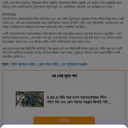
একটি বেড়া পাইপ কারখানা, গ্রীনহাউস টিউব ফ্যাক্টরি, স্ট্রাকচারাল টিউব ফ্যাক্টরি এবং ফ্লুইড পাইপ ফ্যাক্টরির জন্য
বিভিন্ন মেশিন কনফিগারেশন, ইন্সপেকশন ইকুইপমেন্ট এবং ডাউনস্ট্রিম প্রসেসিং এর প্রয়োজন হতে পারে।
উপসংহার
এই হট-ডিপড গ্যালভানাইজড স্টিল পাইপ মিল এবং রোল ফর্মিং ইকুইপমেন্ট শুধুমাত্র ইস্পাত টিউব তৈরির জন্য একটি
মেশিন নয়। এটি এমন কারখানাগুলির জন্য একটি উত্পাদন সমাধান যা নির্মাণ, কৃষি, বেড়া, গ্রিনহাউস, আসবাবপত্র এবং
সাধারণ ফ্যাব্রিকেশন বাজারের জন্য জারা-প্রতিরোধী পাইপ পণ্যগুলির প্রয়োজন।
একটি যোগ্যতাসম্পন্ন গ্যালভানাইজড পাইপ উত্পাদন লাইন ব্যবহারিক ক্রেতার প্রশ্নের উত্তর দেওয়া উচিত: কোন
উপাদান ব্যবহার করা হবে, কোন পাইপ মান পূরণ করা আবশ্যক, কিভাবে দস্তা পৃষ্ঠ রক্ষা করতে হবে, কিভাবে ঢালাই
মান নিয়ন্ত্রণ করতে হবে, এবং কিভাবে সঠিক মেশিন কনফিগারেশন চয়ন করতে হবে।
গ্রাহকদের জন্য যারা স্থিতিশীল আউটপুট, নিম্ন স্ক্র্যাপ রেট এবং দীর্ঘমেয়াদী উত্পাদন মূল্য চান, সঠিক পছন্দ হল একটি
পাইপ মিল সলিউশন যা চূড়ান্ত পণ্যের চারপাশে ডিজাইন করা হয়েছে, শুধুমাত্র পাইপের ব্যাস দ্বারা নির্বাচিত একটি
জেনেরিক মেশিন নয়।
পাইপ উত্পাদন লাইন
রোল গঠন লাইন
নল ঘূর্ণায়মান সরঞ্জাম
ট্যাগ:
,
,
এর সেরা মূল্য পান
0.86.0 মিমি গরম ডাম্প গ্যালভানাইজড স্টিল
পাইপ মিল এবং রোল গঠনের সরঞ্জাম জিআই পাইপ,
বেড়া টিউব, গ্রিনহাউস টিউব এবং স্ট্রাকচারাল
টিউব উত্পাদন জন্য
চালিয়ে