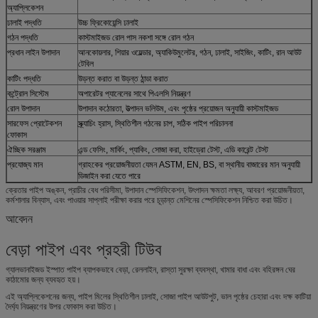
অ্যাপ্লিকেশন
ঢালাই পদ্ধতি
উচ্চ ফ্রিকোয়েন্সি ঢালাই
গঠন পদ্ধতি
কাস্টমাইজড রোল পাস নকশা সঙ্গে রোল গঠন
প্রধান লাইন উপাদান
আনকোয়লার, শিয়ার ওয়েল্ডার, অ্যাকিউমুলেটর, গঠন, ঢালাই, সাইজিং, কাটিং, রান আউট
টেবিল
কাটিং পদ্ধতি
উড়ন্ত করাত বা উড়ন্ত ঠান্ডা করাত
কন্ট্রোল সিস্টেম
অপারেটর প্যানেলের সাথে পিএলসি নিয়ন্ত্রণ
রোল উপাদান
উপাদান কঠোরতা, উত্পাদন ভলিউম, এবং পৃষ্ঠের প্রয়োজন অনুযায়ী কাস্টমাইজড
সারফেস প্রোটেকশন
স্ক্র্যাচিং হ্রাস, স্থিতিশীল গঠনের চাপ, সঠিক পাইপ পরিচালনা
ফোকাস
ঐচ্ছিক সরঞ্জাম
এন্ড ফেসিং, মার্কিং, প্যাকিং, সোজা করা, হাইড্রো টেস্ট, এডি কারেন্ট টেস্ট
প্রযোজ্য মান
গ্রাহকের প্রয়োজনীয়তা যেমন ASTM, EN, BS, বা স্থানীয় বাজারের মান অনুযায়ী
ডিজাইন করা যেতে পারে
ক্রেতার পাইপ অঙ্কন, প্রাচীর বেধ পরিসীমা, উপাদান স্পেসিফিকেশন, উৎপাদন ক্ষমতা লক্ষ্য, আবরণ প্রয়োজনীয়তা,
কর্মশালার বিন্যাস, এবং পাওয়ার সাপ্লাই পরীক্ষা করার পরে চূড়ান্ত মেশিনের স্পেসিফিকেশন নিশ্চিত করা উচিত।
আবেদন
বেড়া পাইপ এবং প্রহরী টিউব
গ্যালভানাইজড ইস্পাত পাইপ ব্যাপকভাবে বেড়া, রেললাইন, রাস্তা সুরক্ষা ব্যবস্থা, খামার বাধা এবং বহিরঙ্গন ঘের
কাঠামোর জন্য ব্যবহৃত হয়।
এই অ্যাপ্লিকেশনের জন্য, পাইপ মিলের স্থিতিশীল ঢালাই, সোজা পাইপ আউটপুট, ভাল পৃষ্ঠের চেহারা এবং দক্ষ কাটিয়া
দৈর্ঘ্য নিয়ন্ত্রণের উপর ফোকাস করা উচিত।