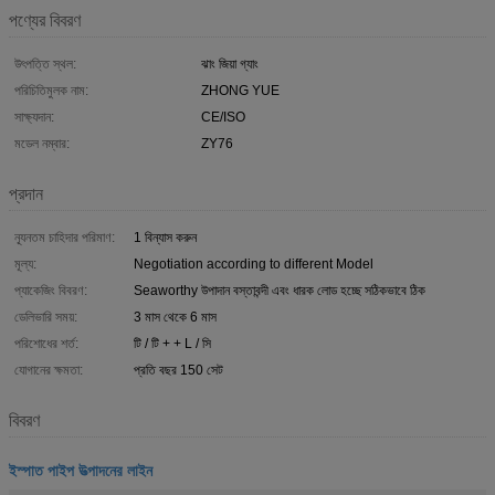
পণ্যের বিবরণ
উৎপত্তি স্থল:
ঝাং জিয়া গ্যাং
পরিচিতিমুলক নাম:
ZHONG YUE
সাক্ষ্যদান:
CE/ISO
মডেল নম্বার:
ZY76
প্রদান
ন্যূনতম চাহিদার পরিমাণ:
1 বিন্যাস করুন
মূল্য:
Negotiation according to different Model
প্যাকেজিং বিবরণ:
Seaworthy উপাদান বস্তাবন্দী এবং ধারক লোড হচ্ছে সঠিকভাবে ঠিক
ডেলিভারি সময়:
3 মাস থেকে 6 মাস
পরিশোধের শর্ত:
টি / টি + + L / সি
যোগানের ক্ষমতা:
প্রতি বছর 150 সেট
বিবরণ
ইস্পাত পাইপ উত্পাদনের লাইন