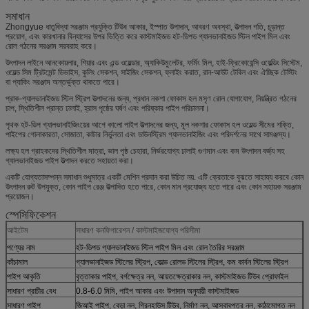
সমাধান
Zhongyue ধাতুবিদ্যা সরঞ্জাম প্রযুক্তি টিউব আকার, ইস্পাত উপাদান, আবরণ অবস্থা, উত্পাদন গতি, চূড়ান্ত
প্রয়োগ, এবং কারখানার বিন্যাসের উপর ভিত্তি করে কাস্টমাইজড হট-ডিপড গ্যালভানাইজড স্টিল পাইপ মিল এবং
রোল গঠনের সরঞ্জাম সরবরাহ করে।
উৎপাদন লাইনে আনকোয়লার, শিয়ার এবং এন্ড ওয়েল্ডার, অ্যাকিউমুলেটর, ফর্মিং মিল, হাই-ফ্রিকোয়েন্সি ওয়েল্ডিং সিস্টেম,
ওয়েল্ড সিম ট্রিটমেন্ট ডিভাইস, কুলিং সেকশন, সাইজিং সেকশন, ফ্লাইং করাত, রান-আউট টেবিল এবং ঐচ্ছিক টেস্টিং
বা প্যাকিং সরঞ্জাম অন্তর্ভুক্ত থাকতে পারে।
প্রাক-গ্যালভানাইজড স্টিল স্ট্রিপ উত্পাদনের জন্য, প্রধান নকশা ফোকাস হল মসৃণ রোল যোগাযোগ, নিয়ন্ত্রিত গঠনের
চাপ, স্থিতিশীল প্রান্ত ঢালাই, হ্রাস পৃষ্ঠের ঘর্ষণ এবং পরিষ্কার পাইপ পরিচালনা।
পৃথক হট-ডিপ গ্যালভানাইজিংয়ের আগে কালো পাইপ উত্পাদনের জন্য, মূল নকশার ফোকাস হল ওয়েল্ড সীমের শক্তি,
পাইপের গোলাকারতা, সোজাতা, কাটার নির্ভুলতা এবং ডাউনস্ট্রিম গ্যালভানাইজিং এবং পরিদর্শনের সাথে সামঞ্জস্য।
লক্ষ্য হল গ্রাহকদের স্থিতিশীল মাত্রা, ভাল পৃষ্ঠ চেহারা, নির্ভরযোগ্য ঢালাই গুণমান এবং কম উৎপাদন বর্জ্য সহ
গ্যালভানাইজড পাইপ উত্পাদন করতে সহায়তা করা।
একটি যোগ্যতাসম্পন্ন সমাধান শুধুমাত্র একটি মেশিন প্রদান করা উচিত নয়. এটি ক্রেতাকে বুঝতে সাহায্য করবে কোন
উৎপাদন রুট উপযুক্ত, কোন পাইপ রেঞ্জ উত্পাদিত হতে পারে, কোন মান প্রযোজ্য হতে পারে এবং কোন সহায়ক সরঞ্জাম
প্রয়োজন।
স্পেসিফিকেশন
আইটেম
সাধারণ কনফিগারেশন / কাস্টমাইজযোগ্য পরিসীমা
পণ্যের নাম
হট-ডিপড গ্যালভানাইজড স্টিল পাইপ মিল এবং রোল তৈরির সরঞ্জাম
কাঁচামাল
গ্যালভানাইজড স্টিলের স্ট্রিপ, কোল্ড রোলড স্টিলের স্ট্রিপ, কম কার্বন স্টিলের স্ট্রিপ
পাইপ আকৃতি
বৃত্তাকার পাইপ, বর্গক্ষেত্র নল, আয়তক্ষেত্রাকার নল, কাস্টমাইজড টিউব প্রোফাইল
সাধারণ প্রাচীর বেধ
0.8-6.0 মিমি, পাইপ আকার এবং উপাদান অনুযায়ী কাস্টমাইজড
সাধারণ পাইপ
জিআই পাইপ, বেড়া নল, গ্রিনহাউস টিউব, নির্মাণ নল, আসবাবপত্র নল, কাঠামোগত নল