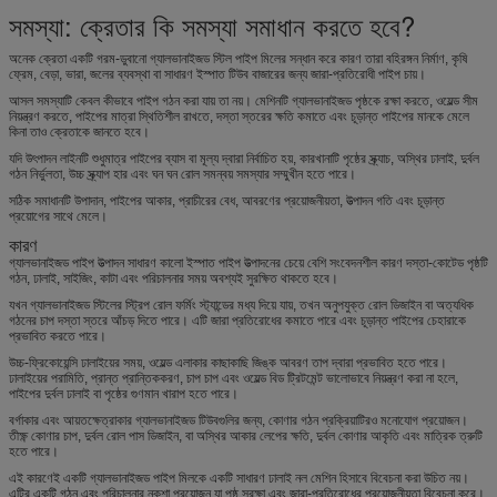
সমস্যা: ক্রেতার কি সমস্যা সমাধান করতে হবে?
অনেক ক্রেতা একটি গরম-ডুবানো গ্যালভানাইজড স্টিল পাইপ মিলের সন্ধান করে কারণ তারা বহিরঙ্গন নির্মাণ, কৃষি
ফ্রেম, বেড়া, ভারা, জলের ব্যবস্থা বা সাধারণ ইস্পাত টিউব বাজারের জন্য জারা-প্রতিরোধী পাইপ চায়।
আসল সমস্যাটি কেবল কীভাবে পাইপ গঠন করা যায় তা নয়। মেশিনটি গ্যালভানাইজড পৃষ্ঠকে রক্ষা করতে, ওয়েল্ড সীম
নিয়ন্ত্রণ করতে, পাইপের মাত্রা স্থিতিশীল রাখতে, দস্তা স্তরের ক্ষতি কমাতে এবং চূড়ান্ত পাইপের মানকে মেলে
কিনা তাও ক্রেতাকে জানতে হবে।
যদি উৎপাদন লাইনটি শুধুমাত্র পাইপের ব্যাস বা মূল্য দ্বারা নির্বাচিত হয়, কারখানাটি পৃষ্ঠের স্ক্র্যাচ, অস্থির ঢালাই, দুর্বল
গঠন নির্ভুলতা, উচ্চ স্ক্র্যাপ হার এবং ঘন ঘন রোল সমন্বয় সমস্যার সম্মুখীন হতে পারে।
সঠিক সমাধানটি উপাদান, পাইপের আকার, প্রাচীরের বেধ, আবরণের প্রয়োজনীয়তা, উত্পাদন গতি এবং চূড়ান্ত
প্রয়োগের সাথে মেলে।
কারণ
গ্যালভানাইজড পাইপ উত্পাদন সাধারণ কালো ইস্পাত পাইপ উত্পাদনের চেয়ে বেশি সংবেদনশীল কারণ দস্তা-কোটেড পৃষ্ঠটি
গঠন, ঢালাই, সাইজিং, কাটা এবং পরিচালনার সময় অবশ্যই সুরক্ষিত থাকতে হবে।
যখন গ্যালভানাইজড স্টিলের স্ট্রিপ রোল ফর্মিং স্ট্যান্ডের মধ্য দিয়ে যায়, তখন অনুপযুক্ত রোল ডিজাইন বা অত্যধিক
গঠনের চাপ দস্তা স্তরে আঁচড় দিতে পারে। এটি জারা প্রতিরোধের কমাতে পারে এবং চূড়ান্ত পাইপের চেহারাকে
প্রভাবিত করতে পারে।
উচ্চ-ফ্রিকোয়েন্সি ঢালাইয়ের সময়, ওয়েল্ড এলাকার কাছাকাছি জিঙ্ক আবরণ তাপ দ্বারা প্রভাবিত হতে পারে।
ঢালাইয়ের পরামিতি, প্রান্ত প্রান্তিককরণ, চাপ চাপ এবং ওয়েল্ড বিড ট্রিটমেন্ট ভালোভাবে নিয়ন্ত্রণ করা না হলে,
পাইপের দুর্বল ঢালাই বা পৃষ্ঠের গুণমান খারাপ হতে পারে।
বর্গাকার এবং আয়তক্ষেত্রাকার গ্যালভানাইজড টিউবগুলির জন্য, কোণার গঠন প্রক্রিয়াটিরও মনোযোগ প্রয়োজন।
তীক্ষ্ণ কোণার চাপ, দুর্বল রোল পাস ডিজাইন, বা অস্থির আকার লেপের ক্ষতি, দুর্বল কোণার আকৃতি এবং মাত্রিক ত্রুটি
হতে পারে।
এই কারণেই একটি গ্যালভানাইজড পাইপ মিলকে একটি সাধারণ ঢালাই নল মেশিন হিসাবে বিবেচনা করা উচিত নয়।
এটির একটি গঠন এবং পরিচালনার নকশা প্রয়োজন যা পৃষ্ঠ সুরক্ষা এবং জারা-প্রতিরোধের প্রয়োজনীয়তা বিবেচনা করে।