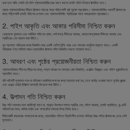
করা হবে নাকি পোস্ট-হট-ডিপ গ্যালভানাইজিংয়ের আগে কালো ঢালাই পাইপ হিসাবে উত্পাদিত হবে।
প্রাক-গ্যালভানাইজড স্ট্রিপ উত্পাদন গঠনের সময় শক্তিশালী পৃষ্ঠ সুরক্ষা প্রয়োজন। গ্যালভানাইজিং-পরবর্তী উত্পাদনের
জন্য শক্তিশালী ঢালাই পাইপের গুণমান এবং গ্যালভানাইজিং প্রক্রিয়ার সাথে সামঞ্জস্যতা প্রয়োজন।
2. পাইপ আকৃতি এবং আকার পরিসীমা নিশ্চিত করুন
ক্রেতাকে ন্যূনতম এবং সর্বাধিক পাইপের ব্যাস, বর্গক্ষেত্র টিউবের আকার, আয়তক্ষেত্রাকার টিউবের আকার এবং
প্রাচীরের বেধ প্রদান করা উচিত।
খুব প্রশস্ত পরিসরের জন্য ডিজাইন করা একটি মেশিন টুলিং খরচ এবং সমন্বয় অসুবিধা বাড়াতে পারে। একটি
পরিষ্কার পণ্য তালিকা আরও ব্যবহারিক উত্পাদন লাইন ডিজাইন করতে সহায়তা করে।
3. আবরণ এবং পৃষ্ঠের প্রয়োজনীয়তা নিশ্চিত করুন
গ্যালভানাইজড স্টিলের স্ট্রিপের জন্য, দস্তা আবরণের অবস্থা রোল ডিজাইন, ওয়েল্ডিং নিয়ন্ত্রণ এবং পাইপ হ্যান্ডলিংকে
প্রভাবিত করে।
যদি পাইপটি দৃশ্যমান পণ্য বা বহিরঙ্গন অ্যাপ্লিকেশনের জন্য ব্যবহার করা হয়, তবে অর্ডার দেওয়ার আগে পৃষ্ঠের স্ক্র্যাচ
এবং ওয়েল্ড এরিয়া চিকিত্সা অবশ্যই বিবেচনা করা উচিত।
4. উত্পাদন গতি নিশ্চিত করুন
উচ্চ গতি সবসময় ভাল আউটপুট মানে না. প্রকৃত উৎপাদন দক্ষতা প্রাচীর বেধ, পাইপ আকার, ঢালাই স্থায়িত্ব, কুণ্ডলী
পরিবর্তনের সময়, কাটার দৈর্ঘ্য এবং অপারেটর দক্ষতার উপর নির্ভর করে।
দীর্ঘমেয়াদী কারখানার অপারেশনের জন্য, ব্যবহারিক গতিতে স্থিতিশীল গুণমান অস্থির উচ্চ-গতির উত্পাদনের চেয়ে বেশি
মূল্যবান।