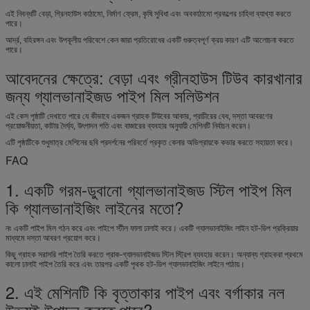
এই নিবন্ধটি বেড়া, গ্রিনহাউস কাঠামো, নির্মাণ ফ্রেম, কৃষি সুবিধা এবং অবকাঠামো প্রকল্পের চাহিদা ব্যাখ্যা করতে
পারে।
আর্দ্র, বহিরঙ্গন এবং উপকূলীয় পরিবেশে কেন জারা প্রতিরোধের একটি গুরুত্বপূর্ণ ক্রয় কারণ এটি আলোচনা করতে
পারে।
আবেদনের ক্ষেত্রে: বেড়া এবং গ্রীনহাউস টিউব কারখানার
জন্য গ্যালভানাইজড পাইপ মিল সলিউশন
এই কেস পৃষ্ঠাটি দেখাতে পারে যে কীভাবে একজন গ্রাহক টিউবের আকার, প্রাচীরের বেধ, দস্তা আবরণের
প্রয়োজনীয়তা, কাটার দৈর্ঘ্য, উৎপাদন গতি এবং বাজারের ব্যবহার অনুযায়ী মেশিনটি নির্বাচন করেন।
এটি পৃষ্ঠাটিকে শুধুমাত্র মেশিনের ছবি প্রদর্শনের পরিবর্তে প্রকৃত কেনার অভিপ্রায়কে কভার করতে সহায়তা করে।
FAQ
1. একটি গরম-ডুবানো গ্যালভানাইজড স্টিল পাইপ মিল
কি গ্যালভানাইজিং লাইনের মতো?
নং একটি পাইপ মিল গঠন করে এবং পাইপে স্টীল ফালা ঢালাই করে। একটি গ্যালভানাইজিং লাইন হট-ডিপ প্রক্রিয়ার
মাধ্যমে দস্তা আবরণ প্রয়োগ করে।
কিছু গ্রাহক সরাসরি পাইপ তৈরি করতে প্রাক-গ্যালভানাইজড স্টিল স্ট্রিপ ব্যবহার করেন। অন্যান্য গ্রাহকরা প্রথমে
কালো ঢালাই পাইপ তৈরি করে এবং তারপর একটি পৃথক হট-ডিপ গ্যালভানাইজিং লাইনে পাঠায়।
2. এই মেশিনটি কি বৃত্তাকার পাইপ এবং বর্গাকার নল
উভয়ই উত্পাদন করতে পারে?