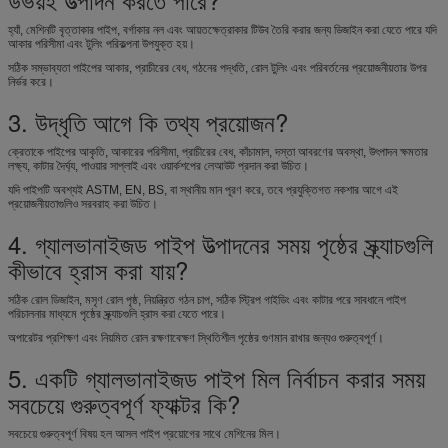
হ্যাঁ, মেশিনটি বৃত্তাকার পাইপ, বর্গাকার নল এবং আয়তক্ষেত্রাকার টিউব তৈরি করার জন্য ডিজাইন করা যেতে পারে যদি
আকার পরিসীমা এবং টুলিং পরিকল্পনা উপযুক্ত হয়।
সঠিক সম্ভাব্যতা পাইপের আকার, প্রাচীরের বেধ, গঠনের পদ্ধতি, রোল টুলিং এবং পরিবর্তনের প্রয়োজনীয়তার উপর
নির্ভর করে।
3. উদ্ধৃতি আগে কি তথ্য প্রয়োজন?
ক্রেতাকে পাইপের আকৃতি, আকারের পরিসীমা, প্রাচীরের বেধ, কাঁচামাল, দস্তা আবরণের অবস্থা, উৎপাদন ক্ষমতার
লক্ষ্য, কাটার দৈর্ঘ্য, পাওয়ার সাপ্লাই এবং ওয়ার্কশপের লেআউট প্রদান করা উচিত।
যদি পাইপটি অবশ্যই ASTM, EN, BS, বা স্থানীয় মান পূরণ করে, তবে প্রযুক্তিগত নকশার আগে এই
প্রয়োজনীয়তাগুলিও সরবরাহ করা উচিত।
4. গ্যালভানাইজড পাইপ উত্পাদনের সময় পৃষ্ঠের স্ক্র্যাচগুলি
কীভাবে হ্রাস করা যায়?
সঠিক রোল ডিজাইন, মসৃণ রোল পৃষ্ঠ, নিয়ন্ত্রিত গঠন চাপ, সঠিক স্ট্রিপ গাইডিং এবং কাটার পরে সাবধানে পাইপ
পরিচালনার মাধ্যমে পৃষ্ঠের স্ক্র্যাচগুলি হ্রাস করা যেতে পারে।
অপারেটর প্রশিক্ষণ এবং নিয়মিত রোল রক্ষণাবেক্ষণ স্থিতিশীল পৃষ্ঠের গুণমান রাখার জন্যও গুরুত্বপূর্ণ।
5. একটি গ্যালভানাইজড পাইপ মিল নির্বাচন করার সময়
সবচেয়ে গুরুত্বপূর্ণ ফ্যাক্টর কি?
সবচেয়ে গুরুত্বপূর্ণ বিষয় হল আসল পাইপ প্রয়োগের সাথে মেশিনের মিল।