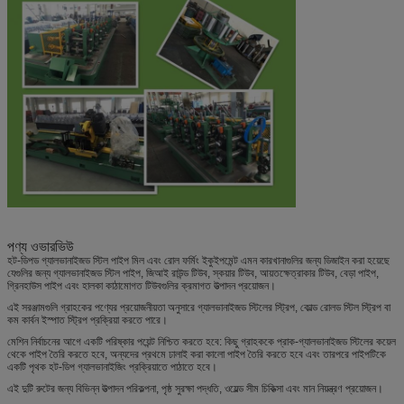
পণ্য ওভারভিউ
হট-ডিপড গ্যালভানাইজড স্টিল পাইপ মিল এবং রোল ফর্মিং ইকুইপমেন্ট এমন কারখানাগুলির জন্য ডিজাইন করা হয়েছে
যেগুলির জন্য গ্যালভানাইজড স্টিল পাইপ, জিআই রাউন্ড টিউব, স্কয়ার টিউব, আয়তক্ষেত্রাকার টিউব, বেড়া পাইপ,
গ্রিনহাউস পাইপ এবং হালকা কাঠামোগত টিউবগুলির ক্রমাগত উত্পাদন প্রয়োজন।
এই সরঞ্জামগুলি গ্রাহকের পণ্যের প্রয়োজনীয়তা অনুসারে গ্যালভানাইজড স্টিলের স্ট্রিপ, কোল্ড রোলড স্টিল স্ট্রিপ বা
কম কার্বন ইস্পাত স্ট্রিপ প্রক্রিয়া করতে পারে।
মেশিন নির্বাচনের আগে একটি পরিষ্কার পয়েন্ট নিশ্চিত করতে হবে: কিছু গ্রাহককে প্রাক-গ্যালভানাইজড স্টিলের কয়েল
থেকে পাইপ তৈরি করতে হবে, অন্যদের প্রথমে ঢালাই করা কালো পাইপ তৈরি করতে হবে এবং তারপরে পাইপটিকে
একটি পৃথক হট-ডিপ গ্যালভানাইজিং প্রক্রিয়াতে পাঠাতে হবে।
এই দুটি রুটের জন্য বিভিন্ন উত্পাদন পরিকল্পনা, পৃষ্ঠ সুরক্ষা পদ্ধতি, ওয়েল্ড সীম চিকিত্সা এবং মান নিয়ন্ত্রণ প্রয়োজন।