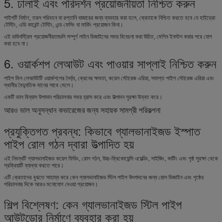
5. ঢালাই এবং পরিদর্শন প্রয়োজনীয়তা নিশ্চিত করুন
পাইপটি নির্মাণ, তরল পরিবহন বা রপ্তানি বাজারের জন্য ব্যবহার করা হলে, ক্রেতাকে নিশ্চিত করতে হবে যে হাইড্রো
টেস্টিং, এডি কারেন্ট টেস্টিং, এন্ড ফেসিং বা মার্কিং প্রয়োজন কিনা।
এই ডাউনস্ট্রিম প্রয়োজনীয়তাগুলি সম্পূর্ণ লাইন ডিজাইনের সময় বিবেচনা করা উচিত, মেশিন ইনস্টল করার পরে যোগ
করা হবে না।
6. ওয়ার্কশপ লেআউট এবং পাওয়ার সাপ্লাই নিশ্চিত করুন
পাইপ মিল লেআউটটি ওয়ার্কশপের দৈর্ঘ্য, ক্রেনের ক্ষমতা, কয়েল স্টোরেজ এরিয়া, সমাপ্ত পাইপ স্টোরেজ এরিয়া এবং
স্থানীয় বৈদ্যুতিক মানের সাথে মেলে।
একটি ভাল বিন্যাস উপাদান পরিচালনার সময় হ্রাস করে এবং উত্পাদন সুরক্ষা উন্নত করে।
আরও ভাল অনুসন্ধান কভারেজের জন্য সহায়ক সামগ্রী পরিকল্পনা
প্রযুক্তিগত প্রবন্ধ: কিভাবে গ্যালভানাইজড ইস্পাত
পাইপ রোল গঠন দ্বারা উত্পাদিত হয়
এই নিবন্ধটি গ্যালভানাইজড কয়েল ফিডিং, রোল গঠন, উচ্চ-ফ্রিকোয়েন্সি ওয়েল্ডিং, সাইজিং, কাটিং এবং পৃষ্ঠ সুরক্ষা থেকে
প্রক্রিয়াটি ব্যাখ্যা করতে পারে।
এটি ক্রেতাদের বুঝতে সাহায্য করে কেন গ্যালভানাইজড স্টিল পাইপ উৎপাদনের জন্য রোল ডিজাইন এবং পৃষ্ঠের
পরিচালনার দিকে আরও মনোযোগ দেওয়া প্রয়োজন।
শিল্প বিশ্লেষণ: কেন গ্যালভানাইজড স্টিল পাইপ
আউটডোর নির্মাণে ব্যবহার করা হয়