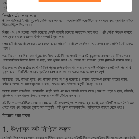
যখন এটি লক্ষ্য বাজার, ক্রেতাকে প্রয়োজনীয় পাইপের মান, পরিদর্শন পদ্ধতি, চাপের প্রয়োজনীয়তা এবং পোস্ট-
গ্যালভানাইজিং প্রয়োজন কিনা তা নিশ্চিত করতে হবে।
কিভাবে এটা কাজ করে
উত্পাদন প্রক্রিয়া ইস্পাত কুণ্ডলী লোডিং সঙ্গে শুরু হয়. আনকোয়লারটি কয়েলটিকে সমর্থন করে এবং ক্রমাগত লাইনে
স্টিলের স্ট্রিপ ফিড করে।
শিয়ার এবং এন্ড ওয়েল্ডার একটি কয়েলের শেষটি পরবর্তী কয়েলের শুরুতে সংযুক্ত করে। এটি মেশিন স্টপেজ কমাতে
সাহায্য করে এবং ক্রমাগত উত্পাদন দক্ষতা উন্নত করে।
সঞ্চয়কারী স্টিলের স্ট্রিপ সঞ্চয় করে যাতে কয়েল পরিবর্তন বা স্ট্রিপ ওয়েল্ডিং সম্পন্ন হওয়ার সময় ফর্মিং মিলটি চলতে
পারে।
গঠন বিভাগে, একাধিক রোল স্ট্যান্ড ধীরে ধীরে ফ্ল্যাট স্টিলের ফালাটিকে একটি বৃত্তাকার নল আকারে বাঁকিয়ে দেয়।
গ্যালভানাইজড স্টিলের স্ট্রিপের জন্য, রোল পৃষ্ঠের নকশা এবং গঠনের চাপ অবশ্যই পৃষ্ঠের স্ক্র্যাচগুলি কমাতে হবে।
উচ্চ-ফ্রিকোয়েন্সি ওয়েল্ডিং সিস্টেম স্ট্রিপ প্রান্তগুলিকে উত্তপ্ত করে এবং একটি অবিচ্ছিন্ন ঢালাই পাইপের সাথে
যুক্ত করে। স্থিতিশীল প্রান্ত প্রান্তিককরণ এবং চাপ চাপ জোড় মানের জন্য গুরুত্বপূর্ণ.
ঢালাইয়ের পরে, পাইপটি কুলিং এবং সাইজিং বিভাগের মধ্য দিয়ে যায়। সাইজিং স্ট্যান্ডগুলি চূড়ান্ত বাইরের ব্যাস,
বর্গাকার আকার, আয়তক্ষেত্রাকার আকার, সোজাতা এবং পাইপের আকৃতি নিয়ন্ত্রণ করে।
ফ্লাইং করাত পাইপটিকে প্রয়োজনীয় দৈর্ঘ্যে কেটে দেয় যখন লাইনটি চলতে থাকে। সমাপ্ত পাইপ সংগ্রহ, পরিদর্শন,
বান্ডলিং বা আরও প্রক্রিয়াকরণের জন্য রান-আউট টেবিলে চলে যায়।
হট-ডিপ গ্যালভানাইজিংয়ের আগে গ্রাহকের যদি কালো পাইপের প্রয়োজন হয়, ঢালাই করা পাইপটি প্রথমে তৈরি করা
যেতে পারে এবং তারপরে চূড়ান্ত মান অনুযায়ী একটি পৃথক গ্যালভানাইজিং প্রক্রিয়াতে পাঠানো যেতে পারে।
কিভাবে চয়ন করুন
1. উৎপাদন রুট নিশ্চিত করুন
মেশিনটি নির্বাচন করার আগে, ক্রেতাকে নিশ্চিত করতে হবে যে পাইপটি প্রি-গ্যালভানাইজড স্টিলের কয়েল থেকে তৈরি