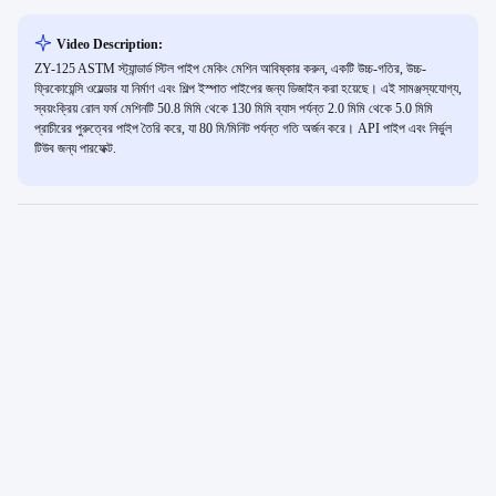
Video Description:
ZY-125 ASTM স্ট্যান্ডার্ড স্টিল পাইপ মেকিং মেশিন আবিষ্কার করুন, একটি উচ্চ-গতির, উচ্চ-
ফ্রিকোয়েন্সি ওয়েল্ডার যা নির্মাণ এবং শিল্প ইস্পাত পাইপের জন্য ডিজাইন করা হয়েছে। এই সামঞ্জস্যযোগ্য,
স্বয়ংক্রিয় রোল ফর্ম মেশিনটি 50.8 মিমি থেকে 130 মিমি ব্যাস পর্যন্ত 2.0 মিমি থেকে 5.0 মিমি
প্রাচীরের পুরুত্বের পাইপ তৈরি করে, যা 80 মি/মিনিট পর্যন্ত গতি অর্জন করে। API পাইপ এবং নির্ভুল
টিউব জন্য পারফেক্ট.