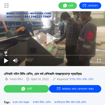
চ্যাট
যোগাযোগ
এপিআই পাইপ মিলিং মেশিন, রোল ফর্ম মেশিনগুলি সামঞ্জস্যযোগ্য স্বয়ংক্রিয়
অন্যান্য ভিডিও
April 14, 2022
Keyword:
ইস্পাত পাইপ মেকিং মেশিন
চ্যাট
আমাদের সাথে যোগাযোগ করুন
Tags:
#
রোল গঠন সরঞ্জাম
#
পাইপ মিলিং মেশিন
#
স্টেইনলেস স্টীল পাইপ তৈরি মেশিন