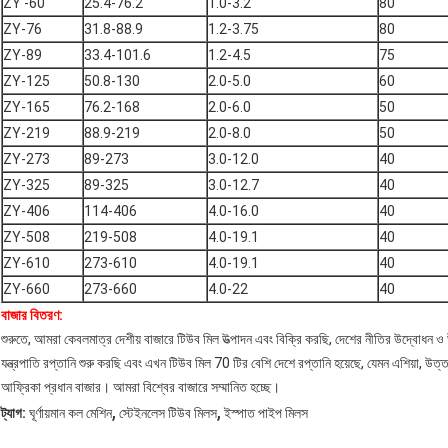
ZY -60
25.4-76.2
1.0-3.2
80
ZY-76
31.8-88.9
1.2-3.75
80
ZY-89
33.4-101.6
1.2-4.5
75
ZY-125
50.8-130
2.0-5.0
60
ZY-165
76.2-168
2.0-6.0
50
ZY-219
88.9-219
2.0-8.0
50
ZY-273
89-273
3.0-12.0
40
ZY-325
89-325
3.0-12.7
40
ZY-406
114-406
4.0-16.0
40
ZY-508
219-508
4.0-19.1
40
ZY-610
273-610
4.0-19.1
40
ZY-660
273-660
4.0-22
40
বাজার বিতরণ:
শুরুতে, আমরা কেবলমাত্র দেশীয় বাজারে টিউব মিল উত্পাদন এবং বিক্রি করছি, দেশের নীতির উদ্বোধন 
যন্ত্রপাতি রপ্তানি শুরু করছি এবং এখন টিউব মিল 70 টির বেশি দেশে রপ্তানি হয়েছে, যেমন এশিয়া, উত্ত
আফ্রিকা প্রধান বাজার। আমরা বিশ্বের বাজারে সম্মানিত হচ্ছে।
,
,
ট্যাগ:
ঘূর্ণায়মান কল মেশিন
স্টেইনলেস টিউব মিলস
ইস্পাত পাইপ মিলস