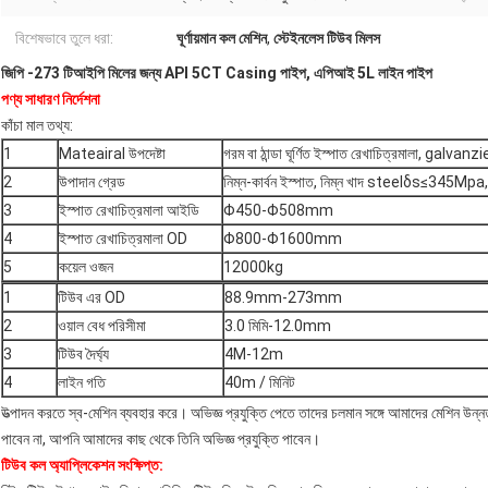
বিশেষভাবে তুলে ধরা:
ঘূর্ণায়মান কল মেশিন
,
স্টেইনলেস টিউব মিলস
জিপি -273 টিআইপি মিলের জন্য API 5CT Casing পাইপ, এপিআই 5L লাইন পাইপ
পণ্য সাধারণ নির্দেশনা
কাঁচা মাল তথ্য:
1
Mateairal উপদেষ্টা
গরম বা ঠান্ডা ঘূর্ণিত ইস্পাত রেখাচিত্রমালা, galvanz
2
উপাদান গ্রেড
নিম্ন-কার্বন ইস্পাত, নিম্ন খাদ steelδs≤345
3
ইস্পাত রেখাচিত্রমালা আইডি
Φ450-Φ508mm
4
ইস্পাত রেখাচিত্রমালা OD
Φ800-Φ1600mm
5
কয়েল ওজন
12000kg
1
টিউব এর OD
88.9mm-273mm
2
ওয়াল বেধ পরিসীমা
3.0 মিমি-12.0mm
3
টিউব দৈর্ঘ্য
4M-12m
4
লাইন গতি
40m / মিনিট
উত্পাদন করতে স্ব-মেশিন ব্যবহার করে। অভিজ্ঞ প্রযুক্তি পেতে তাদের চলমান সঙ্গে আমাদের মেশিন উন
পাবেন না, আপনি আমাদের কাছ থেকে তিনি অভিজ্ঞ প্রযুক্তি পাবেন।
টিউব কল অ্যাপ্লিকেশন সংক্ষিপ্ত: