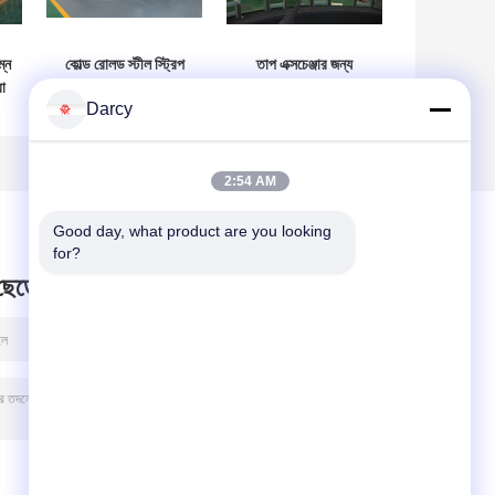
্ন
কোল্ড রোলড স্টীল স্ট্রিপ
তাপ এক্সচেঞ্জার জন্য
ো
টিউব তৈরীর মেশিন
Galvanzied ইস্পাত
Darcy
ন
অনলাইন ফিনিস সঙ্গে।
স্ট্রিপ টিউব গঠন মেশিন
2:54 AM
Good day, what product are you looking 
for?
 ছেড়ে