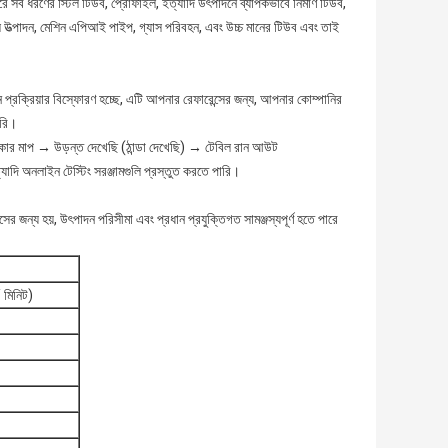
করে সব ধরণের স্টিল টিউব, প্রোফাইল, ইত্যাদি উৎপাদনে ব্যাপকভাবে নির্মাণ টিউব,
 নল উত্পাদন, মেশিন এপিআই পাইপ, গ্যাস পরিবহন, এবং উচ্চ মানের টিউব এবং তাই
দন প্রক্রিয়ার বিস্ফোরণ হচ্ছে, এটি আপনার রেফারেন্সের জন্য, আপনার কোম্পানির
ারি।
 মাপ → উড়ন্ত দেখেছি (ঠান্ডা দেখেছি) → টেবিল রান আউট
ত্যাদি অনলাইন টেস্টিং সরঞ্জামগুলি প্রস্তুত করতে পারি।
সের জন্য হয়, উৎপাদন পরিসীমা এবং প্রধান প্রযুক্তিগত সামঞ্জস্যপূর্ণ হতে পারে
 মিনিট)