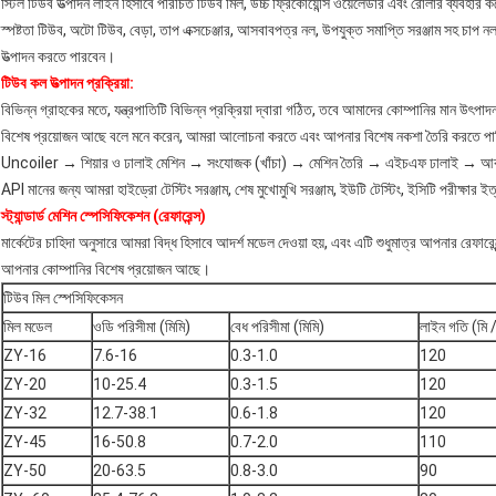
স্টিল টিউব উত্পাদন লাইন হিসাবে পরিচিত টিউব মিল, উচ্চ ফ্রিকোয়েন্সি ওয়েলেডার এবং রোলার ব্যবহার 
স্পষ্টতা টিউব, অটো টিউব, বেড়া, তাপ এক্সচেঞ্জার, আসবাবপত্র নল, উপযুক্ত সমাপ্তি সরঞ্জাম সহ চাপ
উত্পাদন করতে পারবেন।
টিউব কল উত্পাদন প্রক্রিয়া:
বিভিন্ন গ্রাহকের মতে, যন্ত্রপাতিটি বিভিন্ন প্রক্রিয়া দ্বারা গঠিত, তবে আমাদের কোম্পানির মান উৎপা
বিশেষ প্রয়োজন আছে বলে মনে করেন, আমরা আলোচনা করতে এবং আপনার বিশেষ নকশা তৈরি করতে প
Uncoiler → শিয়ার ও ঢালাই মেশিন → সংযোজক (খাঁচা) → মেশিন তৈরি → এইচএফ ঢালাই → আকার
API মানের জন্য আমরা হাইড্রো টেস্টিং সরঞ্জাম, শেষ মুখোমুখি সরঞ্জাম, ইউটি টেস্টিং, ইসিটি পরীক্ষার ই
স্ট্যান্ডার্ড মেশিন স্পেসিফিকেশন (রেফারেন্স)
মার্কেটের চাহিদা অনুসারে আমরা বিদ্ধ হিসাবে আদর্শ মডেল দেওয়া হয়, এবং এটি শুধুমাত্র আপনার রেফারেন্
আপনার কোম্পানির বিশেষ প্রয়োজন আছে।
টিউব মিল স্পেসিফিকেসন
মিল মডেল
ওডি পরিসীমা (মিমি)
বেধ পরিসীমা (মিমি)
লাইন গতি (মি /
ZY-16
7.6-16
0.3-1.0
120
ZY-20
10-25.4
0.3-1.5
120
ZY-32
12.7-38.1
0.6-1.8
120
ZY-45
16-50.8
0.7-2.0
110
ZY-50
20-63.5
0.8-3.0
90