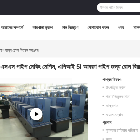
আমাদের সম্পর্কে
কারখানা ভ্রমণ
মান নিয়ন্ত্রণ
যোগাযোগ করুন
খবর
মামল
প জন্য রোল বিরচন সরঞ্জাম
এসএস পাইপ মেকিং মেশিন, এপিআই 5l আবরণ পাইপ জন্য রোল বিরচ
পণ্যের বিবরণ:
উৎপত্তি স্থল:
পরিচিতিমুলক নাম:
সাক্ষ্যদান:
মডেল নম্বার:
প্রদান:
ন্যূনতম চাহিদার পরিমাণ:
মূল্য: