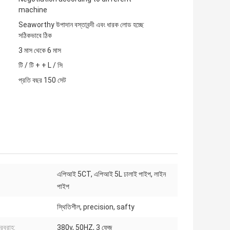
machine
Seaworthy উপাদান বস্তাবন্দী এবং ধারক লোড হচ্ছে
সঠিকভাবে ঠিক
3 মাস থেকে 6 মাস
টি / টি + + L / সি
প্রতি বছর 150 সেট
এপিআই 5CT, এপিআই 5L ঢালাই পাইপ, লাইন
পাইপ
স্থিতিশীল, precision, safty
সরবরাহ:
380v, 50HZ, 3 ফেজ