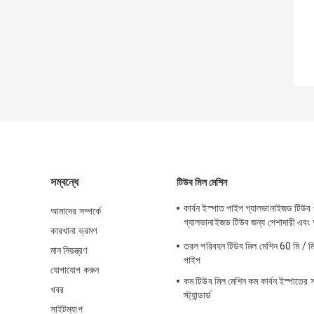
সম্বন্ধে
টিউব মিল মেশিন
কার্বন ইস্পাত পাইপ গ্যালভানাইজড টিউব 
আমাদের সম্পর্কে
গ্যালভানাইজড টিউব জন্য পেশাদারী এবং 
কারখানা ভ্রমণ
মেশিন
তরল পরিবহন টিউব মিল মেশিন 60 মি / মিন
মান নিয়ন্ত্রণ
পাইপ
যোগাযোগ করুন
কম টিউব মিল মেশিন কম কার্বন ইস্পাতের 
খবর
স্ট্যান্ডার্ড
সাইটম্যাপ