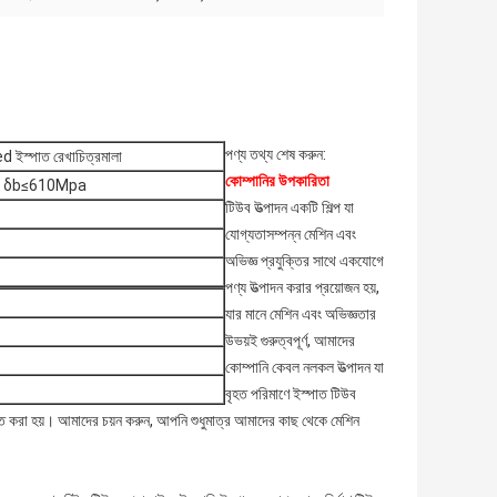
পণ্য তথ্য শেষ করুন:
ied ইস্পাত রেখাচিত্রমালা
কোম্পানির উপকারিতা
Mpa, δb≤610Mpa
টিউব উত্পাদন একটি শিল্প যা
যোগ্যতাসম্পন্ন মেশিন এবং
অভিজ্ঞ প্রযুক্তির সাথে একযোগে
পণ্য উত্পাদন করার প্রয়োজন হয়,
যার মানে মেশিন এবং অভিজ্ঞতার
উভয়ই গুরুত্বপূর্ণ, আমাদের
কোম্পানি কেবল নলকল উত্পাদন যা
বৃহত পরিমাণে ইস্পাত টিউব
্নত করা হয়। আমাদের চয়ন করুন, আপনি শুধুমাত্র আমাদের কাছ থেকে মেশিন