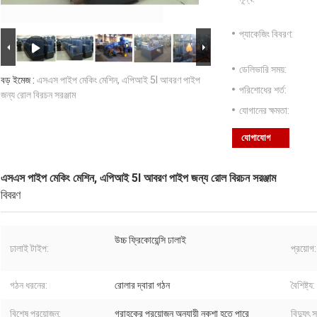
প্যাকেজিং বিবরণ:
ডেলিভারি সময়:
বড় ইমেজ :
এসএস পাইপ মেকিং মেশিন, এপিআই 5l আবরণ পাইপ
পরিশোধের শর্ত:
জন্য রোল বিরচন সরঞ্জাম
যোগানের ক্ষমতা:
যোগাযোগ
এসএস পাইপ মেকিং মেশিন, এপিআই 5l আবরণ পাইপ জন্য রোল বিরচন সরঞ্জাম
বিবরণ
উচ্চ ফ্রিকোয়েন্সি ঢালাই
ঢালাই টাইপ:
প্রয়োগ:
গঠন ধরনের:
রোলার দ্বারা গঠন
বৈশিষ্ট্য:
বিশেষ প্রয়োজন:
গ্রাহকের প্রয়োজন অনুযায়ী নকশা হতে পারে
বিদ্যুৎ 