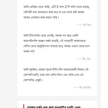
আমি কোরিয়া থেকে আছি, ২013 সালে 2 টি লাইন আনা হয়েছে,
মেশিনটি ভাল অবস্থানে কাজ করে না এবং আশা করি আমরা
আবার একসাথে কাজ করতে পারি।
—— মিঃ কিম
আমি ইথিওপিয়া থেকে এসেছি, আমরা গত বছর একটি
কারাপরিদর্শক প্রকল্প অর্জন করেছি, এই সংস্থাটি আমাদেরকে
মেশিন থেকে প্রযুক্তিগত সাহায্য করে, আমরা এখানে থেকে ভাল
সমর্থন পাই
—— মিঃ হেবে
আমি ব্রাজিল, আমরা প্রথম টিউব মিল সরবরাহকারী হিসাবে এই
কোম্পানি জানি, তারা ভাল মেশিন দিতে এবং আমি এখন এই
কোম্পানির এজেন্ট।
—— মিঃ কার্লোস
তোমার দর্শন লগ করা অনলাইন চ্যাট এখন