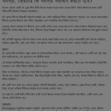
সমস্যা: ক্রেতার কি সমস্যা সমাধান করতে হবে?
অনেক ক্রেতা একটি হট রোল্ড স্টিল টিউব মিলের সন্ধান করেন কারণ তাদের নির্মাণ পাইপ উত্পাদনের জন্য একটি
শক্তিশালী কাঁচামাল বিকল্পের প্রয়োজন।
হট রোলড স্টিলের স্ট্রিপটি প্রায়শই মাঝারি এবং মোটা প্রাচীরের টিউব, কাঠামোগত প্রয়োগ এবং পাতলা আলংকারিক
টিউবের তুলনায় উচ্চতর গঠন শক্তি প্রয়োজন এমন পণ্যগুলির জন্য নির্বাচন করা হয়।
ক্রেতার আসল সমস্যা হ'ল কীভাবে এমন একটি মেশিন বেছে নেওয়া যায় যা হট রোলড উপাদান পরিচালনা করতে পারে,
স্থিতিশীল ঢালাই বজায় রাখতে পারে, টিউবের মাত্রা নিয়ন্ত্রণ করতে পারে এবং ক্রমাগত উত্পাদনের সময় স্ক্র্যাপ কমাতে
পারে।
যদি মেশিনটি শুধুমাত্র পাইপের ব্যাস বা কম দামের দ্বারা নির্বাচন করা হয়, তাহলে কারখানাটি দুর্বল গঠনের স্থায়িত্ব,
অস্থির ওয়েল্ড সিম, ছোট রোল লাইফ, কম উত্পাদন দক্ষতা এবং উচ্চ রক্ষণাবেক্ষণ খরচের সম্মুখীন হতে পারে।
কারণ
হট রোলড স্টিলের স্ট্রিপ কোল্ড রোলড বা গ্যালভানাইজড স্ট্রিপ থেকে আলাদা। এটি সাধারণত একটি রুক্ষ পৃষ্ঠ, উচ্চ
গঠন প্রতিরোধের, এবং বৃহত্তর বেধ পরিসীমা আছে.
এই উপাদান বৈশিষ্ট্যগুলির কারণে, গঠনমূলক বিভাগে অবশ্যই যথেষ্ট অনমনীয়তা, সঠিক রোল পাস ডিজাইন, স্থিতিশীল
সংক্রমণ এবং সঠিক স্ট্রিপ গাইডিং থাকতে হবে।
নির্মাণ নল উৎপাদনে, পাইপের গুণমান বিভিন্ন সংযুক্ত কারণ দ্বারা প্রভাবিত হয়: কয়েলের গুণমান, স্ট্রিপ প্রস্থ,
গঠনের চাপ, প্রান্ত প্রান্তিককরণ, উচ্চ-ফ্রিকোয়েন্সি ঢালাই শক্তি, স্কুইজ রোল চাপ, আকার নির্ধারণের সঠিকতা এবং
কাটার স্থায়িত্ব।
যদি একটি অংশ দুর্বল হয়, তাহলে চূড়ান্ত পাইপটি ডিম্বাকৃতি, মোচড়, দুর্বল সোজাতা, ওয়েল্ড সিমের ত্রুটি, অস্থির
দৈর্ঘ্য, বা ভুল বর্গাকার টিউবের মাত্রার মতো সমস্যা দেখাতে পারে।
এই কারণেই একটি নির্মাণ টিউব মিল একটি সম্পূর্ণ উত্পাদন সমাধান হিসাবে ডিজাইন করা উচিত, একটি একক রোল
গঠনের মেশিন হিসাবে নয়।
সমাধান
Zhongyue ধাতুবিদ্যা সরঞ্জাম প্রযুক্তি গ্রাহকের পাইপ আকার পরিসীমা, প্রাচীর বেধ, ইস্পাত গ্রেড, উত্পাদন