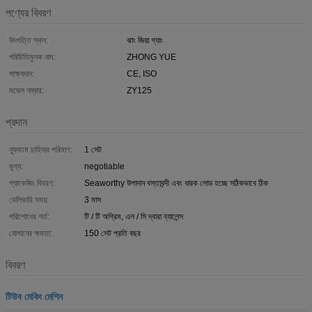
পণ্যের বিবরণ
উৎপত্তি স্থল:
ঝাং জিয়া গ্যাং
পরিচিতিমুলক নাম:
ZHONG YUE
সাক্ষ্যদান:
CE, ISO
মডেল নম্বার:
ZY125
প্রদান
ন্যূনতম চাহিদার পরিমাণ:
1 সেট
মূল্য:
negotiable
প্যাকেজিং বিবরণ:
Seaworthy উপাদান বস্তাবন্দী এবং ধারক লোড হচ্ছে সঠিকভাবে ঠিক
ডেলিভারি সময়:
3 মাস
পরিশোধের শর্ত:
টি / টি অগ্রিম, এল / সি দ্বারা ব্যালেন্স
যোগানের ক্ষমতা:
150 সেট প্রতি বছর
বিবরণ
টিউব মেকিং মেশিন