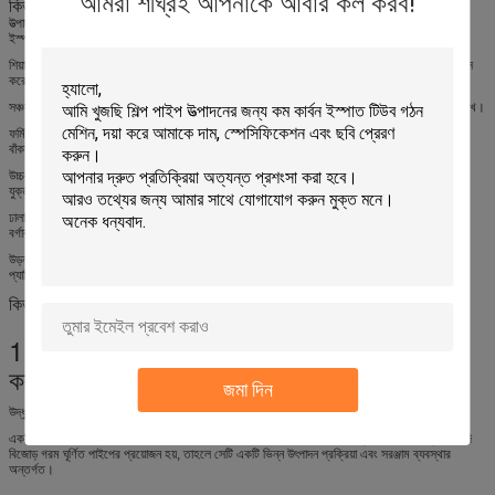
আমরা শীঘ্রই আপনাকে আবার কল করব!
কিভাবে এটা কাজ করে
উত্পাদন প্রক্রিয়া ইস্পাত কুণ্ডলী লোডিং সঙ্গে শুরু হয়. uncoiler গরম ঘূর্ণিত কুণ্ডলী সমর্থন করে এবং লাইনে
ইস্পাত ফালা ফিড.
শিয়ার এবং এন্ড ওয়েল্ডার একটি কয়েলের লেজকে পরবর্তী কয়েলের মাথার সাথে সংযুক্ত করে। এটি ডাউনটাইম হ্রাস
করে এবং অবিচ্ছিন্ন উত্পাদন সমর্থন করে।
সঞ্চয়কারী স্ট্রিপ উপাদান সঞ্চয় করে এবং কয়েল পরিবর্তন বা স্ট্রিপ ওয়েল্ডিং সম্পন্ন হওয়ার সময় ফর্মিং মিল চালু রাখে।
ফর্মিং সেকশনটি একাধিক রোল স্ট্যান্ড ব্যবহার করে ধীরে ধীরে ফ্ল্যাট স্ট্রিপটিকে একটি বৃত্তাকার টিউব আকৃতিতে
বাঁকানোর জন্য। গরম ঘূর্ণিত উপাদানের জন্য, মিল ফ্রেমের যথেষ্ট শক্তি এবং অনমনীয়তা থাকতে হবে।
উচ্চ-ফ্রিকোয়েন্সি ওয়েল্ডিং সিস্টেম স্ট্রিপ প্রান্তগুলিকে উত্তপ্ত করে এবং একটি অবিচ্ছিন্ন ঢালাই পাইপের সাথে
যুক্ত করে। স্থির প্রান্ত প্রান্তিককরণ এবং চাপ চাপ জোড় মানের জন্য গুরুত্বপূর্ণ।
ঢালাইয়ের পরে, পাইপটি ওয়েল্ড বিড ট্রিটমেন্ট, কুলিং এবং সাইজিংয়ের মধ্য দিয়ে যায়। সাইজিং স্ট্যান্ড চূড়ান্ত ব্যাস,
বর্গাকার আকার, আয়তক্ষেত্রাকার আকার, সোজাতা এবং আকৃতির নির্ভুলতা নিয়ন্ত্রণ করে।
উড়ন্ত করাত লাইন বন্ধ না করেই পাইপটিকে প্রয়োজনীয় দৈর্ঘ্যে কেটে দেয়। সমাপ্ত পাইপগুলি পরিদর্শন, বান্ডলিং,
প্যাকিং বা আরও প্রক্রিয়াকরণের জন্য রান-আউট টেবিলে স্থানান্তরিত হয়।
কিভাবে চয়ন করুন
1. পণ্যটি ঢালাই নল বা বিজোড় নল কিনা তা নিশ্চিত
করুন
জমা দিন
উদ্ধৃতি দেওয়ার আগে, ক্রেতাকে অবশ্যই পণ্যের ধরণ নিশ্চিত করতে হবে।
একটি হট রোলড স্টিল টিউব মিল সাধারণত ঢালাই পাইপ তৈরি করতে হট রোলড স্ট্রিপ ব্যবহার করে। ক্রেতার যদি
বিজোড় গরম ঘূর্ণিত পাইপের প্রয়োজন হয়, তাহলে সেটি একটি ভিন্ন উৎপাদন প্রক্রিয়া এবং সরঞ্জাম ব্যবস্থার
অন্তর্গত।