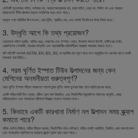
মেশিনটি বৃত্তাকার পাইপ, বর্গাকার নল, আয়তক্ষেত্রাকার নল, ভারা পাইপ, বেড়া নল, নির্মাণ নল এবং সাধারণ
কাঠামোগত টিউব উত্পাদন করতে কনফিগার করা যেতে পারে।
প্রকৃত পণ্য পরিসীমা মিল মডেল, রোল টুলিং, প্রাচীর বেধ, এবং ঢালাই সিস্টেমের উপর নির্ভর করে।
3. উদ্ধৃতি আগে কি তথ্য প্রয়োজন?
ক্রেতাকে পাইপ ড্রয়িং, সাইজ রেঞ্জ, দেয়ালের বেধ, ইস্পাত গ্রেড, উৎপাদন ক্ষমতা টার্গেট, কাটিংয়ের দৈর্ঘ্য,
ওয়ার্কশপের লেআউট, পাওয়ার সাপ্লাই এবং প্রয়োজনীয় ডাউনস্ট্রিম সরঞ্জাম সরবরাহ করতে হবে।
যদি পাইপটি অবশ্যই ASTM, EN, BS, JIS, বা স্থানীয় মান পূরণ করে তবে প্রযুক্তিগত নকশার আগে মানটি
সরবরাহ করা উচিত।
4. গরম ঘূর্ণিত ইস্পাত টিউব উত্পাদনের জন্য কেন
মেশিনের অনমনীয়তা গুরুত্বপূর্ণ?
গরম ঘূর্ণিত ইস্পাত স্ট্রিপ সাধারণত পাতলা ঠান্ডা ঘূর্ণিত ফালা তুলনায় উচ্চ গঠন প্রতিরোধের আছে.
একটি শক্তিশালী মিল ফ্রেম, সঠিক রোল পাস ডিজাইন, এবং স্থিতিশীল ট্রান্সমিশন পাইপের আকৃতি, জোড়
সারিবদ্ধকরণ এবং আকারের সঠিকতা নিয়ন্ত্রণ করতে সহায়তা করে।
5. কিভাবে একটি কারখানা নির্মাণ নল উত্পাদন সময় স্ক্র্যাপ
কমাতে পারে?
সঠিক মেশিন নির্বাচন, সঠিক স্ট্রিপ প্রস্থ, স্থিতিশীল গঠন সেটআপ, সঠিক ঢালাই পরামিতি, নিয়মিত রোল রক্ষণাবেক্ষণ
এবং অপারেটর প্রশিক্ষণের মাধ্যমে স্ক্র্যাপ হ্রাস করা যেতে পারে।