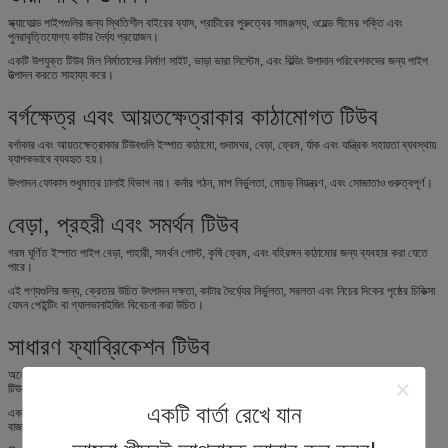
স্ক্যাফোল্ড পাইপগুলির জন্য স্থিতিশীল বাইরের ব্যাস, প্রাচীরের পুরুত্বের সামঞ্জস্য, ওয়েল্ড সীমের শক্তি এবং
পুনরাবৃত্তিযোগ্য কাটার দৈর্ঘ্য প্রয়োজন।
একটি উপযুক্ত টিউব মিল নির্মাতাদের নির্মাণ সাইট, ভাড়া ভারা সিস্টেম, এবং বিল্ডিং উপাদান পরিবেশকদের জন্য পাইপ
উত্পাদন করতে সাহায্য করে।
বর্গক্ষেত্র এবং আয়তক্ষেত্রাকার কাঠামোগত টিউব
বর্গাকার এবং আয়তক্ষেত্রাকার টিউবগুলি ইস্পাত কাঠামো, গুদামঘর, বেড়া, ফ্রেম, র্যাক এবং যান্ত্রিক সহায়তা ব্যবস্থায়
ব্যাপকভাবে ব্যবহৃত হয়।
উৎপাদন ফোকাস শুধুমাত্র ঢালাই বিভাগ নয়। কর্নার গঠন, মাপ নির্ভুলতা, মোচড় নিয়ন্ত্রণ, এবং সোজাতাও গুরুত্বপূর্ণ।
বেড়া, প্রহরী এবং সমর্থন টিউব
গরম ঘূর্ণিত ইস্পাত পাইপ বেড়া, পাহারী, সমর্থন পোস্ট, কৃষি ফ্রেম, এবং বহিরঙ্গন কাঠামোর জন্য ব্যবহার করা যেতে
পারে।
এই পণ্যগুলির জন্য, ক্রেতার উচিত উৎপাদন দক্ষতা, কাটার দৈর্ঘ্যের নির্ভুলতা, সরলতা এবং নিচের দিকের পৃষ্ঠের চিকিত্সা
যেমন পেইন্টিং বা গ্যালভানাইজিং বিবেচনা করা উচিত।
সাধারণ ফ্যাব্রিকেশন টিউব
অনেক স্থানীয় ইস্পাত বাজারে ফ্যাব্রিকেশন ওয়ার্কশপের জন্য স্ট্যান্ডার্ড গোলাকার, বর্গাকার এবং আয়তক্ষেত্রাকার
টিউব প্রয়োজন।
একটি বার্তা রেখে যান
একটি নমনীয় হট রোলড স্টিল টিউব মিল একাধিক পণ্যের আকার সমর্থন করতে পারে এবং কারখানাটিকে বিভিন্ন
বাজারের আদেশে সাড়া দিতে সহায়তা করতে পারে।