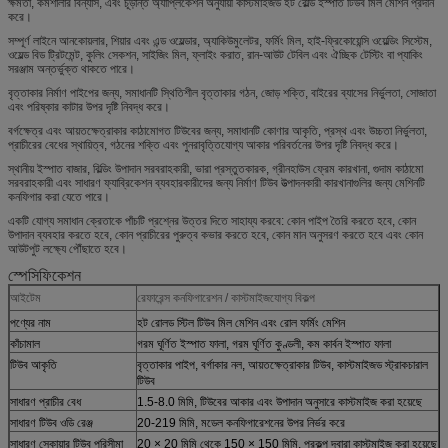
ক্ষমতা, কর্মশালার বিন্যাস, এবং চূড়ান্ত অ্যাপ্লিকেশন অনুযায়ী কাস্টমাইজড হট রোল্ড ইস্পাত টিউব মিল মেশিন প্রদান
করে।
সম্পূর্ণ লাইনে আনকোয়লার, শিয়ার এবং এন্ড ওয়েল্ডার, অ্যাকিউমুলেটর, ফর্মিং মিল, হাই-ফ্রিকোয়েন্সি ওয়েল্ডিং সিস্টেম,
ওয়েল্ড বিড ট্রিটমেন্ট, কুলিং সেকশন, সাইজিং মিল, ফ্লাইং করাত, রান-আউট টেবিল এবং ঐচ্ছিক টেস্টিং বা প্যাকিং
সরঞ্জাম অন্তর্ভুক্ত থাকতে পারে।
বৃত্তাকার নির্মাণ পাইপের জন্য, সমাধানটি স্থিতিশীল বৃত্তাকার গঠন, জোড় শক্তি, বাইরের ব্যাসের নির্ভুলতা, সোজাতা
এবং পরিষ্কার কাটার উপর দৃষ্টি নিবদ্ধ করে।
বর্গক্ষেত্র এবং আয়তক্ষেত্রাকার কাঠামোগত টিউবের জন্য, সমাধানটি কোণার আকৃতি, প্রস্থ এবং উচ্চতা নির্ভুলতা,
প্রাচীরের বেধের স্থায়িত্ব, গঠনের শক্তি এবং পুনরাবৃত্তিযোগ্য আকার পরিবর্তনের উপর দৃষ্টি নিবদ্ধ করে।
স্থানীয় ইস্পাত বাজার, বিল্ডিং উপাদান সরবরাহকারী, ভারা প্রস্তুতকারক, গ্রীনহাউস ফ্রেম কারখানা, গুদাম কাঠামো
সরবরাহকারী এবং সাধারণ ফ্যাব্রিকেশন ব্যবহারকারীদের জন্য নির্মাণ টিউব উত্পাদনকারী কারখানাগুলির জন্য মেশিনটি
কনফিগার করা যেতে পারে।
একটি যোগ্য সমাধান ক্রেতাকে পাঁচটি প্রশ্নের উত্তর দিতে সাহায্য করবে: কোন পাইপ তৈরি করতে হবে, কোন
উপাদান ব্যবহার করতে হবে, কোন প্রাচীরের পুরুত্ব কভার করতে হবে, কোন মান অনুসরণ করতে হবে এবং কোন
আউটপুট লক্ষ্যে পৌঁছাতে হবে।
স্পেসিফিকেশন
আইটেম
রেফারেন্স কনফিগারেশন / কাস্টমাইজযোগ্য বিকল্প
পণ্যের নাম
হট রোলড স্টিল টিউব মিল মেশিন এবং রোল ফর্মিং মেশিন
কাঁচামাল
গরম ঘূর্ণিত ইস্পাত ফালা, গরম ঘূর্ণিত কুণ্ডলী, কম কার্বন ইস্পাত ফালা
টিউব আকৃতি
বৃত্তাকার পাইপ, বর্গাকার নল, আয়তক্ষেত্রাকার টিউব, কাস্টমাইজড স্ট্রাকচারাল
টিউব
সাধারণ প্রাচীর বেধ
1.5-8.0 মিমি, টিউবের আকার এবং উপাদান অনুসারে কাস্টমাইজ করা হয়েছে
সাধারণ টিউব ওডি রেঞ্জ
20-219 মিমি, মডেল কনফিগারেশনের উপর নির্ভর করে
সাধারণ স্কোয়ার টিউব পরিসীমা
20 × 20 মিমি থেকে 150 × 150 মিমি, প্রকল্প দ্বারা কাস্টমাইজ করা হয়েছে