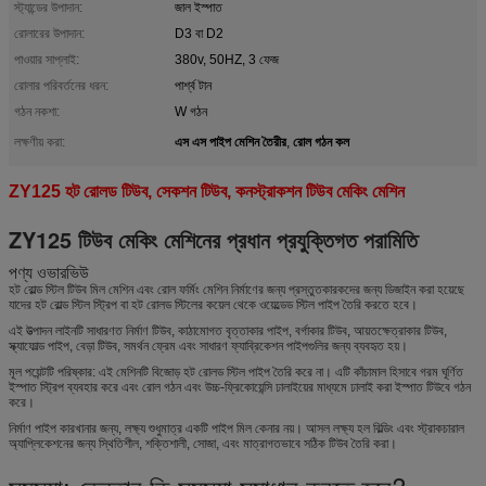
স্ট্যান্ডের উপাদান:
জাল ইস্পাত
রোলারের উপাদান:
D3 বা D2
পাওয়ার সাপ্লাই:
380v, 50HZ, 3 ফেজ
রোলার পরিবর্তনের ধরন:
পার্শ্ব টান
গঠন নকশা:
W গঠন
এস এস পাইপ মেশিন তৈরীর
রোল গঠন কল
লক্ষণীয় করা:
,
ZY125 হট রোলড টিউব, সেকশন টিউব, কনস্ট্রাকশন টিউব মেকিং মেশিন
ZY125 টিউব মেকিং মেশিনের প্রধান প্রযুক্তিগত পরামিতি
পণ্য ওভারভিউ
হট রোল্ড স্টিল টিউব মিল মেশিন এবং রোল ফর্মিং মেশিন নির্মাণের জন্য প্রস্তুতকারকদের জন্য ডিজাইন করা হয়েছে
যাদের হট রোল্ড স্টিল স্ট্রিপ বা হট রোলড স্টিলের কয়েল থেকে ওয়েল্ডেড স্টিল পাইপ তৈরি করতে হবে।
এই উত্পাদন লাইনটি সাধারণত নির্মাণ টিউব, কাঠামোগত বৃত্তাকার পাইপ, বর্গাকার টিউব, আয়তক্ষেত্রাকার টিউব,
স্ক্যাফোল্ড পাইপ, বেড়া টিউব, সমর্থন ফ্রেম এবং সাধারণ ফ্যাব্রিকেশন পাইপগুলির জন্য ব্যবহৃত হয়।
মূল পয়েন্টটি পরিষ্কার: এই মেশিনটি বিজোড় হট রোলড স্টিল পাইপ তৈরি করে না। এটি কাঁচামাল হিসাবে গরম ঘূর্ণিত
ইস্পাত স্ট্রিপ ব্যবহার করে এবং রোল গঠন এবং উচ্চ-ফ্রিকোয়েন্সি ঢালাইয়ের মাধ্যমে ঢালাই করা ইস্পাত টিউবে গঠন
করে।
নির্মাণ পাইপ কারখানার জন্য, লক্ষ্য শুধুমাত্র একটি পাইপ মিল কেনার নয়। আসল লক্ষ্য হল বিল্ডিং এবং স্ট্রাকচারাল
অ্যাপ্লিকেশনের জন্য স্থিতিশীল, শক্তিশালী, সোজা, এবং মাত্রাগতভাবে সঠিক টিউব তৈরি করা।