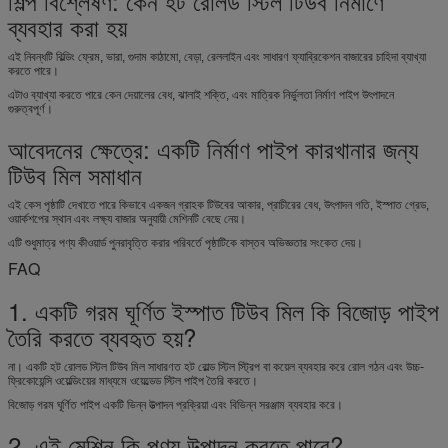
শিল্প বিশ্লেষণ: কেন হট রোলড স্টিল টিউব নির্মাণে
ব্যবহার করা হয়
এই নিবন্ধটি বিল্ডিং ফ্রেম, ভারা, গুদাম কাঠামো, বেড়া, রেললাইন এবং সাধারণ ফ্যাব্রিকেশন বাজারের চাহিদা ব্যাখ্যা
করতে পারে।
এটাও ব্যাখ্যা করতে পারে কেন দেয়ালের বেধ, ঝালাই শক্তি, এবং মাত্রিক নির্ভুলতা নির্মাণ পাইপ উৎপাদনে
গুরুত্বপূর্ণ।
আবেদনের ক্ষেত্রে: একটি নির্মাণ পাইপ কারখানার জন্য
টিউব মিল সমাধান
এই কেস পৃষ্ঠাটি দেখাতে পারে কিভাবে একজন গ্রাহক টিউবের আকার, প্রাচীরের বেধ, উৎপাদন গতি, ইস্পাত গ্রেড,
ওয়ার্কশপের স্থান এবং লক্ষ্য বাজার অনুযায়ী মেশিনটি বেছে নেয়।
এটি শুধুমাত্র পণ্য কীওয়ার্ড পুনরাবৃত্তি করার পরিবর্তে পৃষ্ঠাটিকে বাস্তব অভিজ্ঞতার সংকেত দেয়।
FAQ
1. একটি গরম ঘূর্ণিত ইস্পাত টিউব মিল কি বিজোড় পাইপ
তৈরি করতে ব্যবহৃত হয়?
না। একটি হট রোলড স্টিল টিউব মিল সাধারণত হট রোল্ড স্টিল স্ট্রিপ বা কয়েল ব্যবহার করে রোল গঠন এবং উচ্চ-
ফ্রিকোয়েন্সি ওয়েল্ডিংয়ের মাধ্যমে ওয়েল্ডেড স্টিল পাইপ তৈরি করতে।
বিজোড় গরম ঘূর্ণিত পাইপ একটি ভিন্ন উত্পাদন প্রক্রিয়া এবং বিভিন্ন সরঞ্জাম ব্যবহার করে।
2. এই মেশিন কি পণ্য উত্পাদন করতে পারে?