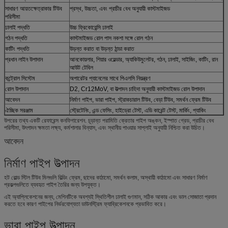
সাধারণ আয়তক্ষেত্রাকার টিউব
প্রস্থ, উচ্চতা, এবং প্রাচীর বেধ অনুযায়ী কাস্টমাইজড
পরিসীমা
ঢালাই পদ্ধতি
উচ্চ ফ্রিকোয়েন্সি ঢালাই
গঠন পদ্ধতি
কাস্টমাইজড রোল পাস নকশা সঙ্গে রোল গঠন
কাটিং পদ্ধতি
উড়ন্ত করাত বা উড়ন্ত ঠান্ডা করাত
প্রধান লাইন উপাদান
আনকোয়লার, শিয়ার ওয়েল্ডার, অ্যাকিউমুলেটর, গঠন, ঢালাই, সাইজিং, কাটিং, রান
আউট টেবিল
কন্ট্রোল সিস্টেম
অপারেটর প্যানেলের সাথে পিএলসি নিয়ন্ত্রণ
রোল উপাদান
D2, Cr12MoV, বা উত্পাদন চাহিদা অনুযায়ী কাস্টমাইজড রোল উপাদান
আবেদন
নির্মাণ পাইপ, ভারা পাইপ, স্ট্রাকচারাল টিউব, বেড়া টিউব, সমর্থন ফ্রেম টিউব
ঐচ্ছিক সরঞ্জাম
স্ট্রেটেনিং, এন্ড ফেসিং, হাইড্রো টেস্ট, এডি কারেন্ট টেস্ট, মার্কিং, প্যাকিং
উপরের তথ্য একটি রেফারেন্স কনফিগারেশন. চূড়ান্ত পরামিতি ক্রেতার পাইপ অঙ্কন, ইস্পাত গ্রেড, প্রাচীর বেধ
পরিসীমা, উৎপাদন ক্ষমতা লক্ষ্য, কর্মশালার বিন্যাস, এবং স্থানীয় পাওয়ার সাপ্লাই অনুযায়ী নিশ্চিত করা উচিত।
আবেদন
নির্মাণ পাইপ উত্পাদন
হট রোল্ড স্টিল টিউব মিলগুলি বিল্ডিং ফ্রেম, ছাদের কাঠামো, সমর্থন কলাম, অস্থায়ী কাঠামো এবং সাধারণ নির্মাণ
প্রকল্পগুলিতে ব্যবহৃত পাইপ তৈরির জন্য উপযুক্ত।
এই অ্যাপ্লিকেশনের জন্য, মেশিনটিকে অবশ্যই স্থিতিশীল ঢালাই গুণমান, সঠিক আকার এবং ভাল সোজাতা প্রদান
করতে হবে কারণ পাইপের নির্ভরযোগ্যতা ডাউনস্ট্রিম ফ্যাব্রিকেশনকে প্রভাবিত করে।
ভারা পাইপ উত্পাদন