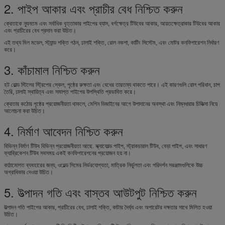
2. পাইপ আকার এবং প্রাচীর বেধ নিশ্চিত করুন
ক্রেতাকে ন্যূনতম এবং সর্বাধিক বৃত্তাকার পাইপের ব্যাস, বর্গক্ষেত্র টিউবের আকার, আয়তক্ষেত্রাকার টিউবের আকার
এবং প্রাচীরের বেধ প্রদান করা উচিত।
এই তথ্য মিল মডেল, স্ট্যান্ড শক্তি গঠন, ঢালাই শক্তি, রোল নকশা, কাটিং সিস্টেম, এবং মোটর কনফিগারেশন নির্ধারণ
করে।
3. কাঁচামাল নিশ্চিত করুন
হট রোল্ড স্টিলের স্ট্রিপের স্কেল, পৃষ্ঠের রুক্ষতা এবং বেধের তারতম্য থাকতে পারে। এই কারণগুলি রোল পরিধান, চাপ
তৈরি, ঢালাই স্থায়িত্ব এবং সমাপ্ত পাইপের উপস্থিতি প্রভাবিত করে।
ক্রেতার কঠোর পৃষ্ঠের প্রয়োজনীয়তা থাকলে, মেশিন ডিজাইনের আগে উপাদানের অবস্থা এবং নিম্নধারার চিকিত্সা নিয়ে
আলোচনা করা উচিত।
4. নির্মাণ আবেদন নিশ্চিত করুন
বিভিন্ন নির্মাণ টিউব বিভিন্ন প্রয়োজনীয়তা আছে. স্ক্যাফোল্ড পাইপ, স্ট্রাকচারাল টিউব, বেড়া পাইপ, এবং সাধারণ
ফ্যাব্রিকেশন টিউব সবসময় একই কনফিগারেশনের প্রয়োজন হয় না।
কাঠামোগত ব্যবহারের জন্য, ওয়েল্ড সিমের নির্ভরযোগ্যতা, মাত্রিক নির্ভুলতা এবং পরিদর্শন সরঞ্জামগুলিকে উচ্চ
অগ্রাধিকার দেওয়া উচিত।
5. উত্পাদন গতি এবং বাস্তব আউটপুট নিশ্চিত করুন
উত্পাদন গতি পাইপের আকার, প্রাচীরের বেধ, ঢালাই শক্তি, কাটার দৈর্ঘ্য এবং অপারেটর দক্ষতার সাথে মিলিত হওয়া
উচিত।