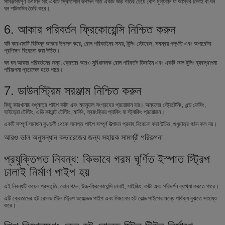
সামঞ্জস্যপূর্ণ গুণমান সহ একটি স্থিতিশীল উত্পাদন গতি একটি উচ্চ গতির চেয়ে বেশি মূল্যবান যা অস্থির ঢালাই বা ঘন
ঘন শাটডাউন তৈরি করে।
6. আকার পরিবর্তন ফ্রিকোয়েন্সি নিশ্চিত করুন
যদি কারখানাটি বিভিন্ন আকার উত্পাদন করে, রোল পরিবর্তনের সময়, টুলিং স্টোরেজ, সমন্বয় পদ্ধতি এবং অপারেটর
প্রশিক্ষণ বিবেচনা করা উচিত।
ঘন ঘন আকার পরিবর্তনের জন্য, ক্রেতার আরও সুবিধাজনক রোল পরিবর্তন ডিজাইন এবং একটি ভাল টুলিং ব্যবস্থাপনা
পরিকল্পনা প্রয়োজন হতে পারে।
7. ডাউনস্ট্রিম সরঞ্জাম নিশ্চিত করুন
কিছু কারখানায় শুধুমাত্র পাইপ কাটা এবং ম্যানুয়াল সংগ্রহের প্রয়োজন হয়। অন্যদের স্ট্রেটেনিং, এন্ড ফেসিং,
হাইড্রো টেস্টিং, এডি কারেন্ট টেস্টিং, মার্কিং, স্বয়ংক্রিয় প্যাকিং বা স্ট্যাকিং প্রয়োজন।
একটি সম্পূর্ণ সমাধান কুণ্ডলী থেকে সমাপ্ত পাইপ সম্পূর্ণ উত্পাদন প্রবাহ বিবেচনা করা উচিত, শুধুমাত্র গঠন কল নয়।
আরও ভাল অনুসন্ধান কভারেজের জন্য সহায়ক সামগ্রী পরিকল্পনা
প্রযুক্তিগত নিবন্ধ: কিভাবে গরম ঘূর্ণিত ইস্পাত স্ট্রিপ
ঢালাই নির্মাণ পাইপ হয়
এই নিবন্ধটি কয়েল প্রস্তুতি, রোল গঠন, উচ্চ-ফ্রিকোয়েন্সি ঢালাই, সাইজিং, কাটা এবং পরিদর্শন ব্যাখ্যা করতে পারে।
এটি ক্রেতাদের হট রোলড স্টিল স্ট্রিপ ওয়েল্ডেড পাইপ এবং সিমলেস হট রোল্ড পাইপের মধ্যে পার্থক্য বুঝতে সাহায্য
করে।