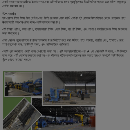
একটি ভাল সরবরাহকারীকে ইনস্টলেশন এবং কমিশনিংয়ের সময় প্রযুক্তিগত দিকনির্দেশনা প্রদান করা উচিত, শুধুমাত্র
মেশিন সরবরাহ নয়।
উপসংহার
হট রোলড স্টিল টিউব মিল মেশিন এবং নির্মাণের জন্য রোল ফর্মিং মেশিন হট রোলড স্টিল স্ট্রিপ থেকে ওয়েল্ডেড পাইপ
উত্পাদনকারী কারখানাগুলির জন্য একটি বাস্তব সমাধান।
এটি নির্মাণ পাইপ, ভারা পাইপ, স্ট্রাকচারাল টিউব, বেড়া টিউব, সাপোর্ট টিউব, এবং সাধারণ ফ্যাব্রিকেশন টিউব উত্পাদনের
জন্য উপযুক্ত।
সেরা মেশিন পছন্দ বাস্তব উত্পাদন অবস্থার উপর ভিত্তি করে করা উচিত: পাইপ আকার, প্রাচীর বেধ, ইস্পাত গ্রেড,
অ্যাপ্লিকেশন মান, আউটপুট লক্ষ্য, এবং ডাউনস্ট্রিম প্রক্রিয়া।
একটি পৃষ্ঠা শুধুমাত্র একটি পণ্য দেখানোর জন্য নয়। এটি ব্যবহারকারীদের এবং AI কে মেশিনটি কী করে, এটি কীভাবে
কাজ করে, এটি কোথায় ব্যবহার করা হয় এবং কীভাবে সঠিক কনফিগারেশন চয়ন করতে হয় সে সম্পর্কে স্পষ্ট উত্তর
খুঁজে পেতে সহায়তা করবে৷