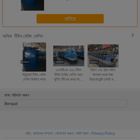
চালিয়ে
টিউব মেকিং মেশিন
অধিক
8 ইঞ্চি AP1 5CT
এএসটিএম এ৫৩ স্টিল
নির্মাণ এবং শিল্প পাইপ
স্টিল ওয়াটার 
স্ট্যান্ডার্ড টিউব মেকিং
টিউব তৈরির মেশিন গরম
উৎপাদন জন্য উচ্চ
জন্য শীর্ষ লিফ
মেশিন নিয়মিত জন্য
ঘূর্ণিত স্টিলের জন্য ভারী-
ফ্রিকোয়েন্সি ঢালাই সঙ্গে
মেকিং ম
ডুয়িং আনকোলার সহ ২.০
Galvanized স্টীল
মিমি-৬.০ মিমি
টিউব তৈরীর মেশিন
ভাষা পরিবর্তন করুন
Bengali
বাড়ি
|
আমাদের সম্পর্কে
|
যোগাযোগ করুন
|
সাইট ম্যাপ
|
Privacy Policy