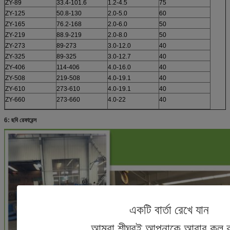
ZY-89
33.4-101.6
1.2-4.5
75
ZY-125
50.8-130
2.0-5.0
60
ZY-165
76.2-168
2.0-6.0
50
ZY-219
88.9-219
2.0-8.0
50
ZY-273
89-273
3.0-12.0
40
ZY-325
89-325
3.0-12.7
40
ZY-406
114-406
4.0-16.0
40
ZY-508
219-508
4.0-19.1
40
ZY-610
273-610
4.0-19.1
40
ZY-660
273-660
4.0-22
40
6: ছবি রেফারেন্স
একটি বার্তা রেখে যান
আমরা শীঘ্রই আপনাকে আবার কল 