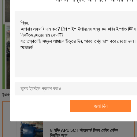
টিউব গঠন মেশিন
রোল গঠন কল
এস এস পাইপ মেশিন তৈরীর
ট্যাগ:
,
,
জমা দিন
এর সেরা মূল্য পান
8 ইঞ্চি AP1 5CT স্ট্যান্ডার্ড টিউব মেকিং মেশিন
নিয়মিত জন্য