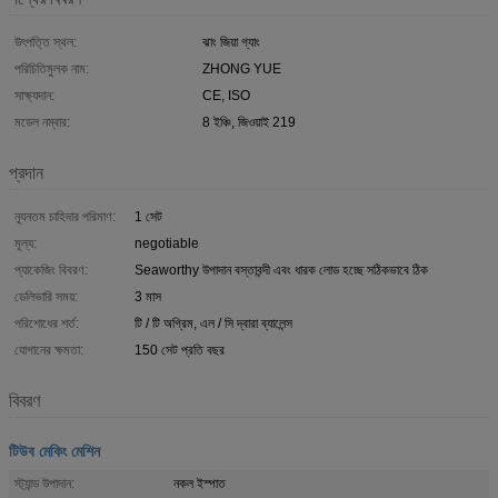
উৎপত্তি স্থল:
ঝাং জিয়া গ্যাং
পরিচিতিমুলক নাম:
ZHONG YUE
সাক্ষ্যদান:
CE, ISO
মডেল নম্বার:
8 ইঞ্চি, জিওয়াই 219
প্রদান
ন্যূনতম চাহিদার পরিমাণ:
1 সেট
মূল্য:
negotiable
প্যাকেজিং বিবরণ:
Seaworthy উপাদান বস্তাবন্দী এবং ধারক লোড হচ্ছে সঠিকভাবে ঠিক
ডেলিভারি সময়:
3 মাস
পরিশোধের শর্ত:
টি / টি অগ্রিম, এল / সি দ্বারা ব্যালেন্স
যোগানের ক্ষমতা:
150 সেট প্রতি বছর
বিবরণ
টিউব মেকিং মেশিন
স্ট্যান্ড উপাদান:
নকল ইস্পাত