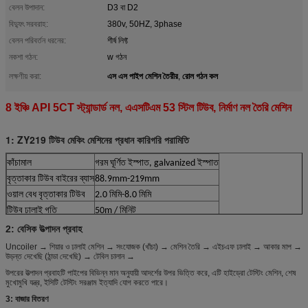
বেলন উপাদান:
D3 বা D2
বিদ্যুৎ সরবরাহ:
380v, 50HZ, 3phase
বেলন পরিবর্তন ধরনের:
শীর্ষ লিফ্ট
নকশা গঠন:
w গঠন
এস এস পাইপ মেশিন তৈরীর
রোল গঠন কল
লক্ষণীয় করা:
,
8 ইঞ্চি API 5CT স্ট্যান্ডার্ড নল, এএসটিএম 53 স্টিল টিউব, নির্মাণ নল তৈরি মেশিন
1: ZY219 টিউব মেকিং মেশিনের প্রধান কারিগরি পরামিতি
কাঁচামাল
গরম ঘূর্ণিত ইস্পাত, galvanized ইস্পাত
বৃত্তাকার টিউব বাইরের ব্যাস
88.9mm-219mm
ওয়াল বেধ বৃত্তাকার টিউব
2.0 মিমি-8.0 মিমি
টিউব ঢালাই গতি
50m / মিনিট
2: বেসিক উত্পাদন প্রবাহ
Uncoiler → শিয়ার ও ঢালাই মেশিন → সংযোজক (খাঁচা) → মেশিন তৈরি → এইচএফ ঢালাই → আকার মাপ →
উড়ন্ত দেখেছি (ঠান্ডা দেখেছি) → টেবিল চালান →
উপরের উত্পাদন প্রবাহটি পাইপের বিভিন্ন মান অনুযায়ী আদর্শের উপর ভিত্তি করে, এটি হাইড্রো টেস্টিং মেশিন, শেষ
মুখোমুখি যন্ত্র, ইসিটি টেস্টিং সরঞ্জাম ইত্যাদি যোগ করতে পারে।
3: বাজার বিতরণ