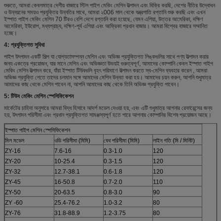
শুরুতে, আমরা কেবলমাত্র দেশীয় বাজারে স্টিল পাইপ মেকিং মেশিন উত্পাদন এবং বিক্রি করছি, দেশের নীতির উদ্বোধন
ও উন্নয়নের সময়ও প্রযুক্তির উন্নতির সাথে, আমরা ২006 সাল থেকে যন্ত্রপাতি রপ্তানি শুরু করছি এবং এখন
ইস্পাত পাইপ মেকিং মেশিন 70 টিরও বেশি দেশে রপ্তানি করা হয়েছে, যেমন এশিয়া, উত্তর আমেরিকা, দক্ষিণ
আমেরিকা, ইউরোপ, মধ্যপ্রাচ্য, দক্ষিণ-পূর্ব এশিয়া এবং আফ্রিকা প্রধান বাজার। আমরা বিশ্বের বাজারে সম্মানিত
হচ্ছে।
4:
প্রযুক্তিগত সুবিধা
পাইপ উৎপাদন একটি শিল্প যা যোগ্যতাসম্পন্ন মেশিন এবং অভিজ্ঞ প্রযুক্তিগত লিঙ্কগুলির সাথে পণ্য উত্পাদন করার
জন্য একত্রে প্রয়োজন, যার মানে মেশিন এবং অভিজ্ঞতা উভয়ই গুরুত্বপূর্ণ, আমাদের কোম্পানি কেবল ইস্পাত পাইপ
মেকিং মেশিন উত্পাদন করে, যাঁরা ইস্পাত টিউবগুলি বৃহৎ পরিমাণে উত্পাদন করতে স্ব-মেশিন ব্যবহার করেন , আমরা
অভিজ্ঞ প্রযুক্তি পেতে তাদের চলমান সঙ্গে আমাদের মেশিন উন্নত করা হয়। আমাদের চয়ন করুন, আপনি শুধুমাত্র
আমাদের কাছ থেকে মেশিন পাবেন না, আপনি আমাদের কাছ থেকে তিনি অভিজ্ঞ প্রযুক্তি পাবেন।
5: টিউব মেকিং মেশিন স্পেসিফিকেশন
মার্কেটের চাহিদা অনুসারে আমরা বিদ্ধ হিসাবে আদর্শ মডেল দেওয়া হয়, এবং এটি শুধুমাত্র আপনার রেফারেন্সের জন্য
হয়, উৎপাদন পরিসীমা এবং প্রধান প্রযুক্তিগত সামঞ্জস্যপূর্ণ হতে পারে আপনার কোম্পানির বিশেষ প্রয়োজন আছে।
ইস্পাত পাইপ মেশিন স্পেসিফিকেশন
মিল মডেল
ওডি পরিসীমা (মিমি)
বেধ পরিসীমা (মিমি)
লাইন গতি (মি / মিনিট)
ZY-16
7.6-16
0.3-1.0
120
ZY-20
10-25.4
0.3-1.5
120
ZY-32
12.7-38.1
0.6-1.8
120
ZY-45
16-50.8
0.7-2.0
110
ZY-50
20-63.5
0.8-3.0
90
ZY -60
25.4-76.2
1.0-3.2
80
ZY-76
31.8-88.9
1.2-3.75
80