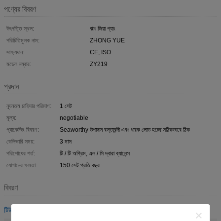
পণ্যের বিবরণ
উৎপত্তি স্থল:
ঝাং জিয়া গ্যাং
পরিচিতিমুলক নাম:
ZHONG YUE
সাক্ষ্যদান:
CE, ISO
মডেল নম্বার:
ZY219
প্রদান
ন্যূনতম চাহিদার পরিমাণ:
1 সেট
মূল্য:
negotiable
প্যাকেজিং বিবরণ:
Seaworthy উপাদান বস্তাবন্দী এবং ধারক লোড হচ্ছে সঠিকভাবে ঠিক
ডেলিভারি সময়:
3 মাস
পরিশোধের শর্ত:
টি / টি অগ্রিম, এল / সি দ্বারা ব্যালেন্স
যোগানের ক্ষমতা:
150 সেট প্রতি বছর
বিবরণ
টিউব মেকিং মেশিন