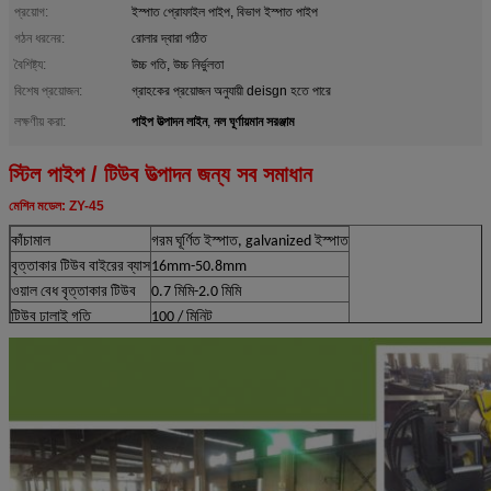
প্রয়োগ:
ইস্পাত প্রোফাইল পাইপ, বিভাগ ইস্পাত পাইপ
গঠন ধরনের:
রোলার দ্বারা গঠিত
বৈশিষ্ট্য:
উচ্চ গতি, উচ্চ নির্ভুলতা
বিশেষ প্রয়োজন:
গ্রাহকের প্রয়োজন অনুযায়ী deisgn হতে পারে
পাইপ উত্পাদন লাইন
নল ঘূর্ণায়মান সরঞ্জাম
লক্ষণীয় করা:
,
স্টিল পাইপ / টিউব উত্পাদন জন্য সব সমাধান
মেশিন মডেল: ZY-45
কাঁচামাল
গরম ঘূর্ণিত ইস্পাত, galvanized ইস্পাত
বৃত্তাকার টিউব বাইরের ব্যাস
16mm-50.8mm
ওয়াল বেধ বৃত্তাকার টিউব
0.7 মিমি-2.0 মিমি
টিউব ঢালাই গতি
100 / মিনিট