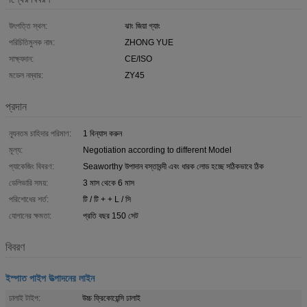
উৎপত্তি স্থল:
ঝাং জিয়া গ্যাং
পরিচিতিমুলক নাম:
ZHONG YUE
সাক্ষ্যদান:
CE/ISO
মডেল নম্বার:
ZY45
প্রদান
ন্যূনতম চাহিদার পরিমাণ:
1 বিন্যাস করুন
মূল্য:
Negotiation according to different Model
প্যাকেজিং বিবরণ:
Seaworthy উপাদান বস্তাবন্দী এবং ধারক লোড হচ্ছে সঠিকভাবে ঠিক
ডেলিভারি সময়:
3 মাস থেকে 6 মাস
পরিশোধের শর্ত:
টি / টি + + L / সি
যোগানের ক্ষমতা:
প্রতি বছর 150 সেট
বিবরণ
ইস্পাত পাইপ উত্পাদনের লাইন
ঢালাই টাইপ:
উচ্চ ফ্রিকোয়েন্সি ঢালাই