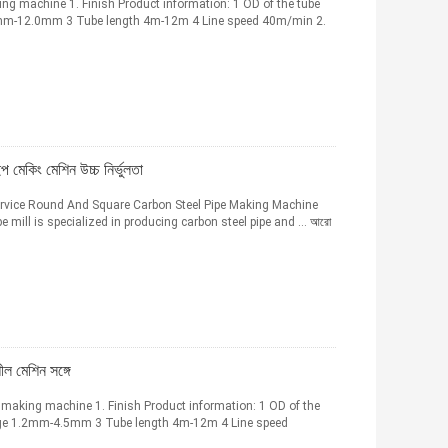
ing machine 1. Finish Product information: 1 OD of the tube
m-12.0mm 3 Tube length 4m-12m 4 Line speed 40m/min 2.
 মেকিং মেশিন উচ্চ নির্ভুলতা
Service Round And Square Carbon Steel Pipe Making Machine
mill is specialized in producing carbon steel pipe and ...
আরো
ীল মেশিন সঙ্গে
making machine 1. Finish Product information: 1 OD of the
ge 1.2mm-4.5mm 3 Tube length 4m-12m 4 Line speed