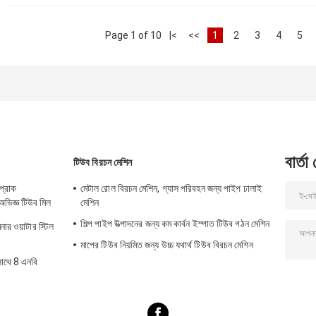
Page 1 of 10
|<
<<
1
2
3
4
5
বার্তা
টিউব বিরচন মেশিন
প্রাক
মেটাল রোল বিরচন মেশিন, গ্যাস পরিবহন জন্য পাইপ ঢালাই
অভিজ্ঞ টিউব মিল
মেশিন
শিল্প পাইপ উত্পাদনের জন্য কম কার্বন ইস্পাত টিউব গঠন মেশিন
ার ওয়াটার স্টিল
মাপের টিউব নিয়মিত জন্য উচ্চ যথার্থ টিউব বিরচন মেশিন
সাথে 8 এনবি