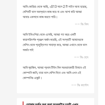
আমি কোরিয়া থেকে আছি, ২013 সালে 2 টি লাইন আনা হয়েছে,
মেশিনটি ভাল অবস্থানে কাজ করে না এবং আশা করি আমরা
আবার একসাথে কাজ করতে পারি।
—— মিঃ কিম
আমি ইথিওপিয়া থেকে এসেছি, আমরা গত বছর একটি
কারাপরিদর্শক প্রকল্প অর্জন করেছি, এই সংস্থাটি আমাদেরকে
মেশিন থেকে প্রযুক্তিগত সাহায্য করে, আমরা এখানে থেকে ভাল
সমর্থন পাই
—— মিঃ হেবে
আমি ব্রাজিল, আমরা প্রথম টিউব মিল সরবরাহকারী হিসাবে এই
কোম্পানি জানি, তারা ভাল মেশিন দিতে এবং আমি এখন এই
কোম্পানির এজেন্ট।
—— মিঃ কার্লোস
তোমার দর্শন লগ করা অনলাইন চ্যাট এখন