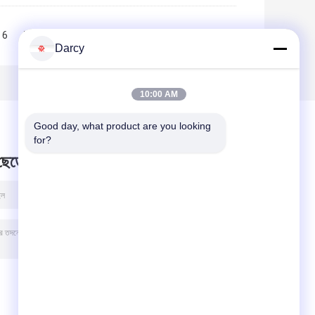
6
7
8
9
10
>>
>|
Darcy
10:00 AM
Good day, what product are you looking 
for?
 ছেড়ে