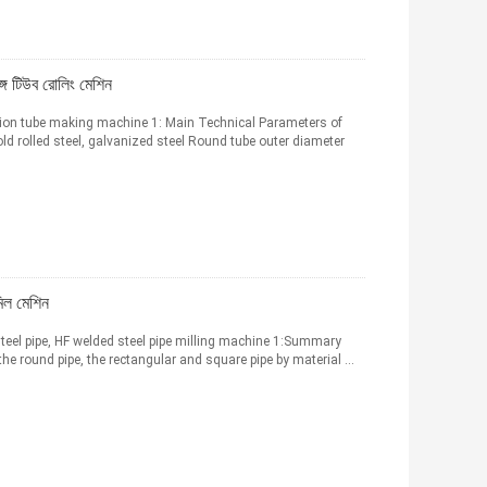
গে টিউব রোলিং মেশিন
ction tube making machine 1: Main Technical Parameters of
 rolled steel, galvanized steel Round tube outer diameter
িল মেশিন
steel pipe, HF welded steel pipe milling machine 1:Summary
the round pipe, the rectangular and square pipe by material ...