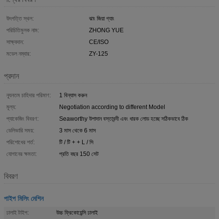
উৎপত্তি স্থল:
ঝাং জিয়া গ্যাং
পরিচিতিমুলক নাম:
ZHONG YUE
সাক্ষ্যদান:
CE/ISO
মডেল নম্বার:
ZY-125
প্রদান
ন্যূনতম চাহিদার পরিমাণ:
1 বিন্যাস করুন
মূল্য:
Negotiation according to different Model
প্যাকেজিং বিবরণ:
Seaworthy উপাদান বস্তাবন্দী এবং ধারক লোড হচ্ছে সঠিকভাবে ঠিক
ডেলিভারি সময়:
3 মাস থেকে 6 মাস
পরিশোধের শর্ত:
টি / টি + + L / সি
যোগানের ক্ষমতা:
প্রতি বছর 150 সেট
বিবরণ
পাইপ মিলিং মেশিন
ঢালাই টাইপ:
উচ্চ ফ্রিকোয়েন্সি ঢালাই