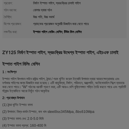
প্রয়োগ:
নির্মাণ ইস্পাত পাইপ, স্বয়ংক্রিয় ঢালাই পাইপ
গঠন ধরনের:
রোলার দ্বারা গঠন
বৈশিষ্ট্য:
উচ্চ গতি, উচ্চ যথার্থ
বিশেষ প্রয়োজন:
গ্রাহকের প্রয়োজন অনুযায়ী ডিজাইন করা যেতে পারে
ইস্পাত পাইপ মেকিং মেশিন
টিউব মিল মেশিন
লক্ষণীয় করা:
,
ZY125 নির্মাণ ইস্পাত পাইপ, স্বয়ংক্রিয় উদ্দেশ্য ইস্পাত পাইপ, এইচএফ ঢালাই
ইস্পাত পাইপ মিলিং মেশিন
1
:
সংক্ষিপ্ত
ইস্পাত পাইপ উৎপাদন লাইন রাউন্ড পাইপ, ঠান্ডা / গরম ঘূর্ণিত কয়েল ইত্যাদি উপাদান দ্বারা আয়তক্ষেত্রাকার এবং
বর্গাকার পাইপের জন্য ডিজাইন করা হয়েছে। এটি ধাতুবিদ্যা, নির্মাণ, পরিবহন, যন্ত্রপাতি, অটোমোবাইল শিল্পে ব্যবহার
করা যেতে পারে। "W" গঠনের ধরনটি গ্রহণ করা, এটি আরও বেশি যুক্তিসঙ্গত শক্তি তৈরি করতে পারে এবং প্রতিটি
স্ট্যান্ড ইত্যাদিতে আরো নিখুঁত গঠন আকৃতির
2: প্রযোজ্য উপাদান
(1) ঠান্ডা ঘূর্ণিত ইস্পাত ফালা
(2) উপাদান: নিম্ন-কার্বন ইস্পাত, কম খাদ steelδs≤345Mpa, δb≤610Mpa
(3) ইস্পাত ফালা বেধ: 2.0-5.0 মিমি
(4) ইস্পাত ফালা প্রস্থ: 160-400 মি